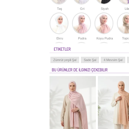
Taş
Gri
Siyah
Lil
Ekru
Pudra
Koyu Pudra
Topr
ETIKETLER
Zümrüt yeşili Şal
Sade Şal
4 Mevsim Şal
Gümüş Gri
Taba
Açık Lacivert
Füm
BU ÜRÜNLER DE İLGINIZI ÇEKEBILIR