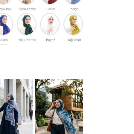
oyu Bej
Sütlü kahve
Bordo
İndigo
Saks
Açık Hardal
Beyaz
Yağ Yeşili
ül Grisi