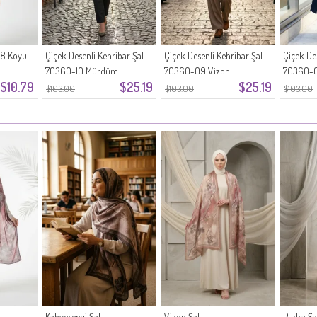
58 Koyu
Çiçek Desenli Kehribar Şal
Çiçek Desenli Kehribar Şal
Çiçek De
70360-10 Mürdüm
70360-09 Vizon
70360-0
$10.79
$25.19
$25.19
$103.00
$103.00
$103.00
Kahverengi Şal
Vizon Şal
Pudra Şa