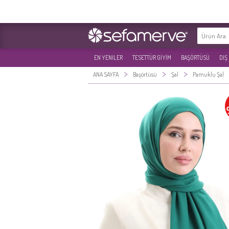
EN YENILER
TESETTÜR GİYİM
BAŞÖRTÜSÜ
DIŞ
>
>
>
ANA SAYFA
Başörtüsü
Şal
Pamuklu Şal