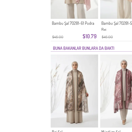
Bambu Şal 70281-61 Pudra
Bambu Şal 70281-
Bej
$10.79
$46.00
$46.00
BUNA BAKANLAR BUNLARA DA BAKTI
Bej Şal
Mürdüm Şal