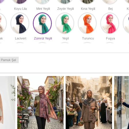
a
Koyu Lila
Mint Yeşili
Zeytin Yeşili
Kına Yeşili
Bej
K
ak
Lacivert
Zümrüt Yeşili
Yeşil
Turuncu
Fuşya
Pamuk Şal
e
Gül Kurusu
Acı Kahve
Açık Bej
Küf Yeşili
Açık Hardal
K