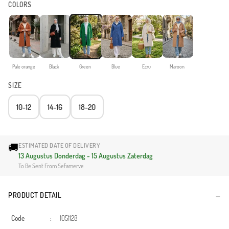
COLORS
Pale orange
Black
Green
Blue
Ecru
Maroon
SIZE
10-12
14-16
18-20
🚚
ESTIMATED DATE OF DELIVERY
13 Augustus Donderdag - 15 Augustus Zaterdag
To Be Sent From Sefamerve
PRODUCT DETAIL
Code
:
1051128