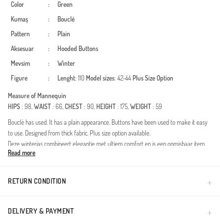
Color
:
Green
Kumaş
:
Bouclé
Pattern
:
Plain
Aksesuar
:
Hooded
Buttons
Mevsim
:
Winter
Figure
:
Lenght
: 110
Model sizes
: 42-44
Plus Size Option
Measure of Mannequin
HIPS
: 98,
WAIST
: 66,
CHEST
: 90,
HEIGHT
: 175,
WEIGHT
: 59
Bouclé has used. It has a plain appearance. Buttons have been used to make it easy
to use. Designed from thick fabric. Plus size option available.
Deze winterjas combineert elegantie met ultiem comfort en is een onmisbaar item
Read more
voor de herfst- en winterseizoenen. Speciaal ontworpen voor vrouwen die de
voorkeur geven aan een bescheiden kledingstijl, biedt dit model ideale dekking met
zijn lange silhouet. De gestructureerde bouclé-stof houdt lichaamswarmte vast
RETURN CONDITION
tijdens koud weer en voelt tegelijkertijd zacht aan.Stofkenmerken: Hoogwaardige
bouclé-weving die zijn vorm behoudt met een gestructureerde
uitstraling.Ontwerpdetails: De functionele capuchon biedt bescherming op winderige
DELIVERY & PAYMENT
dagen, terwijl de grote knopen aan de voorkant gebruiksgemak en een moderne