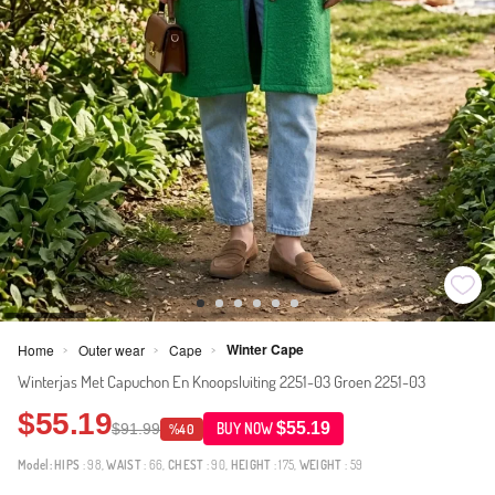
Winter Cape
Home
Outer wear
Cape
>
>
>
Winterjas Met Capuchon En Knoopsluiting 2251-03 Groen 2251-03
$55.19
$55.19
$91.99
BUY NOW
%40
Model:
HIPS
: 98,
WAIST
: 66,
CHEST
: 90,
HEIGHT
: 175,
WEIGHT
: 59