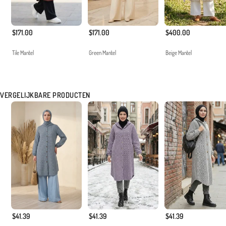
$171.00
$171.00
$400.00
Tile Mantel
Green Mantel
Beige Mantel
VERGELIJKBARE PRODUCTEN
$41.39
$41.39
$41.39