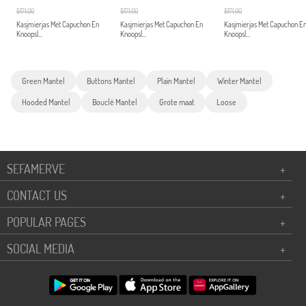
$171.00
$171.00
$171.00
Kasjmierjas Met Capuchon En
Kasjmierjas Met Capuchon En
Kasjmierjas Met Capuchon E
Knoopsl...
Knoopsl...
Knoopsl...
Green Mantel
Buttons Mantel
Plain Mantel
Winter Mantel
Hooded Mantel
Bouclé Mantel
Grote maat
Loose
SEFAMERVE
+
CONTACT US
+
POPULAR PAGES
+
SOCIAL MEDIA
+