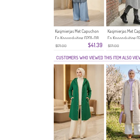
Kasjmierjas Met Capuchon
Kasjmierjas Met C
En Knoopsluiting 0201-08
En Knoopsluiting 
$41.39
IJsblauw
Zwart En Wit
$171.00
$171.00
CUSTOMERS WHO VIEWED THIS ITEM ALSO VI