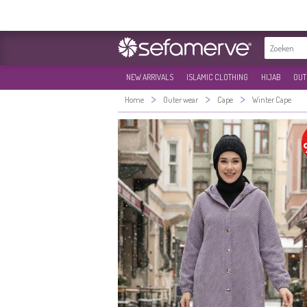
NEW ARRIVALS
ISLAMIC CLOTHING
HIJAB
OUT
>
>
>
Home
Outer wear
Cape
Winter Cape