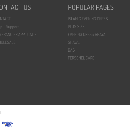
ONTACT US
POPULAR PAGES
NTACT
ISLAMIC EVENING DRESS
lp - Support
PLUS SIZE
VERANCIER APPLICATIE
EVENING DRESS ABAYA
OLESALE
SHAWL
BAG
PERSONEL CARE
D.