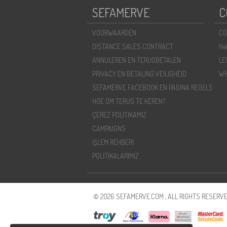
SEFAMERVE
C
VOORWAARDEN
CO
DISTANCE SALES CONTRACT
He
ANNULEREN EN TERUGBETALEN
LE
PRIVACY EN BETALING VEILIGHEID
WH
SEFAMERVE FACEBOOK EN PAGINA REGELS
HOE OM TERUG TE KEREN?
ÇEREZ POLITIKAMIZ
CAMPAIGNS
İŞLEM REHBERI
POLİTİKALARIMIZ
© 2026 SEFAMERVE.COM , ALL RIGHTS RESERVE