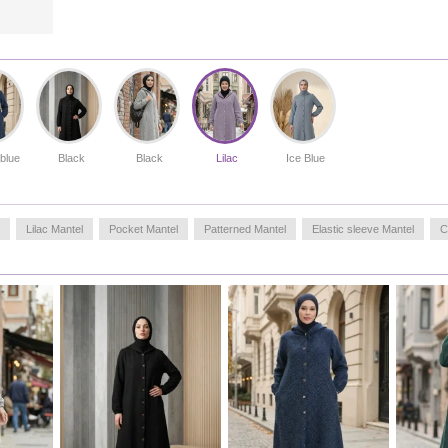
gemakkelijk over andere kledingstukken
past.Combinatietip: Draag het met een stoere spijkerbroek
en boots voor een casual look, of combineer het met een
nette pantalon voor een zakelijke uitstraling.Dankzij het
tijdloze ontwerp en de duurzame kwaliteit is dit een
onmisbaar item voor de modebewuste vrouw. De volledige
dekking en het niet-doorschijnende materiaal maken dit
een betrouwbare keuze voor elke gelegenheid.
Made in Türkiye
blue
Black
Black
Lilac
Ice Blue
MEASURE OF MANNEQUIN :
HIPS
: 98,
WAIST
: 66,
CHEST
: 90,
HEIGHT
: 175,
Lilac Mantel
Pocket Mantel
Patterned Mantel
Elastic sleeve Mantel
C
WEIGHT
: 59