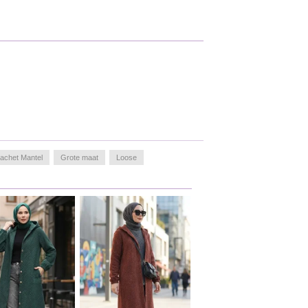
achet Mantel
Grote maat
Loose