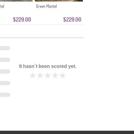
tel
Green Mantel
$229.00
$229.00
It hasn`t been scored yet.