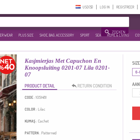
USD($)‎
LOG IN
REGISTREER
ZOEKEN
ER WEAR
PLUS SIZE
SHOE, BAG, ACCESSORY
SPORT
SEA
HOME & LIVING
CO
Kasjmierjas Met Capuchon En
SIZE
Knoopsluiting 0201-07 Lila 0201-
6-
07
AANT
PRODUCT DETAIL
RETURN CONDITION
1051481
CODE :
Lilac
COLOR :
Cachet
KUMAŞ :
Patterned
PATTERN :