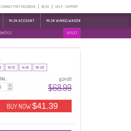
CONNECT MET FACEBOOK
BLOG
HELP - SUPPORT
MIJN ACCOUNT
MIJN WINKELWAGEN
SMETICS
OUTLET
 :
8
10-12
14-16
18-20
AL :
$171.00
$68.99
$41.39
BUY NOW