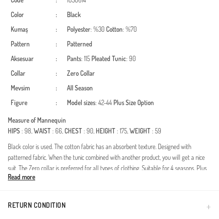
Code
:
1050614
Color
:
Black
Kumaş
:
Polyester
: %30
Cotton
: %70
Pattern
:
Patterned
Aksesuar
:
Pants
: 115
Pleated
Tunic
: 90
Collar
:
Zero Collar
Mevsim
:
All Season
Figure
:
Model sizes
: 42-44
Plus Size Option
Measure of Mannequin
HIPS
: 98,
WAIST
: 66,
CHEST
: 90,
HEIGHT
: 175,
WEIGHT
: 59
Black color is used. The cotton fabric has an absorbent texture. Designed with
patterned fabric. When the tunic combined with another product, you will get a nice
suit. The Zero collar is preferred for all types of clothing. Suitable for 4 seasons. Plus
Read more
size option available.
Voeg een vleugje tijdloze elegantie toe aan je garderobe met deze geplooide
tweedelige set. Deze outfit, versierd met een prachtig paisley-patroon, is speciaal
RETURN CONDITION
ontworpen voor vrouwen die houden van een combinatie van stijl, comfort en