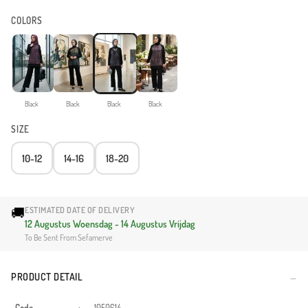
COLORS
Black
Black
Black
Black
SIZE
10-12
14-16
18-20
🚚
ESTIMATED DATE OF DELIVERY
12 Augustus Woensdag - 14 Augustus Vrijdag
To Be Sent From Sefamerve
PRODUCT DETAIL