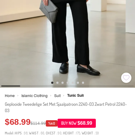
Tunic Suit
Home
Islamic Clothing
Suit
>
>
>
Geplooide Tweedelige Set Met Sjaalpatroon 2240-03 Zwart Petrol 2240-
03
$68.99
$68.99
$114.99
BUY NOW
%40
Model:
HIPS
: 98,
WAIST
: 66,
CHEST
: 90,
HEIGHT
: 175,
WEIGHT
: 59