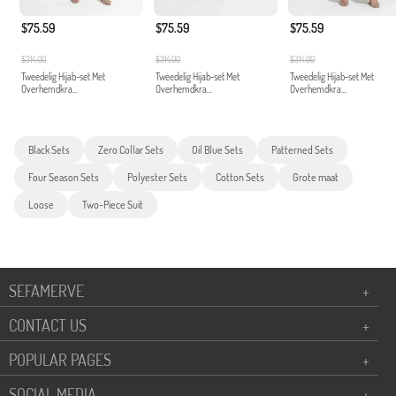
$75.59
$75.59
$75.59
$314.00
$314.00
$314.00
Tweedelig Hijab-set Met
Tweedelig Hijab-set Met
Tweedelig Hijab-set Met
Overhemdkra...
Overhemdkra...
Overhemdkra...
Black Sets
Zero Collar Sets
Oil Blue Sets
Patterned Sets
Four Season Sets
Polyester Sets
Cotton Sets
Grote maat
Loose
Two-Piece Suit
SEFAMERVE
+
CONTACT US
+
POPULAR PAGES
+
SOCIAL MEDIA
+