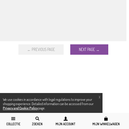
← PREVIOUS PAGE
NEXT PAGE →
X
We use cookies in accordance with legal regulations to improve your
shopping experience. Detailed information can be accessed from our
Privacy and Cookie Policy
page.
COLLECTIE
ZOEKEN
MIJN ACCOUNT
MIJN WINKELWAGEN