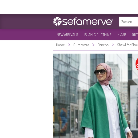
NEW ARRIVALS
ISLAMIC CLOTHING
HIJAB
OUT
>
>
>
Home
Outer wear
Poncho
Shawl for Sho