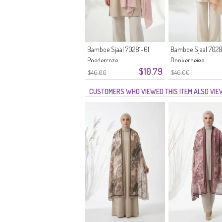
Bamboe Sjaal 70281-61
Bamboe Sjaal 7028
Poederroze
Donkerbeige
$10.79
$46.00
$46.00
CUSTOMERS WHO VIEWED THIS ITEM ALSO VI