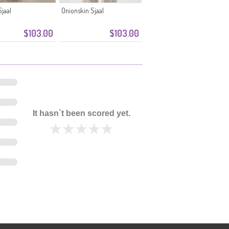
jaal
Onionskin Sjaal
$103.00
$103.00
It hasn`t been scored yet.