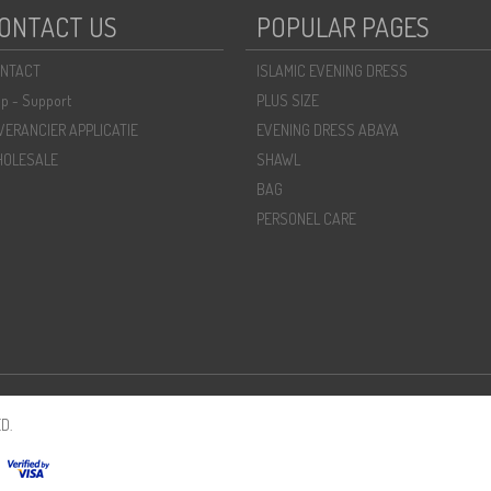
ONTACT US
POPULAR PAGES
NTACT
ISLAMIC EVENING DRESS
lp - Support
PLUS SIZE
VERANCIER APPLICATIE
EVENING DRESS ABAYA
OLESALE
SHAWL
BAG
PERSONEL CARE
D.