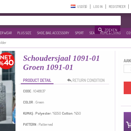
USD($)‎
LOG IN
REGISTREER
ZOEKEN
ER WEAR
PLUS SIZE
SHOE, BAG, ACCESSORY
SPORT
SEA
HOME & LIVING
CO
ulder
Schoudersjaal 1091-01
AANT
Groen 1091-01
PRODUCT DETAIL
RETURN CONDITION
1048837
CODE :
Green
COLOR :
Polyester:
%550
Cotton:
%50
KUMAŞ :
Patterned
PATTERN :