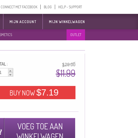
CONNECT MET FACEBOOK
BLOG
HELP - SUPPORT
MIJN ACCOUNT
MIJN WINKELWAGEN
SMETICS
OUTLET
AL :
$29.00
$11.99
$7.19
BUY NOW
VOEG TOE AAN
WINKELWAGEN