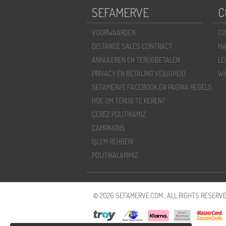
SEFAMERVE
C
VOORWAARDEN
CO
DISTANCE SALES CONTRACT
He
ANNULEREN EN TERUGBETALEN
LE
PRIVACY EN BETALING VEILIGHEID
WH
SEFAMERVE FACEBOOK EN PAGINA REGELS
HOE OM TERUG TE KEREN?
ÇEREZ POLITIKAMIZ
CAMPAIGNS
İŞLEM REHBERI
POLİTİKALARIMIZ
© 2026 SEFAMERVE.COM , ALL RIGHTS RESERVE