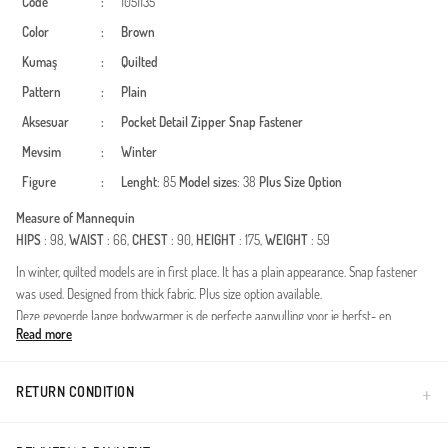
Code
:
1051135
Color
:
Brown
Kumaş
:
Quilted
Pattern
:
Plain
Aksesuar
:
Pocket Detail
Zipper
Snap Fastener
Mevsim
:
Winter
Figure
:
Lenght
: 85
Model sizes
: 38
Plus Size Option
Measure of Mannequin
HIPS
: 98,
WAIST
: 66,
CHEST
: 90,
HEIGHT
: 175,
WEIGHT
: 59
In winter, quilted models are in first place. It has a plain appearance. Snap fastener
was used. Designed from thick fabric. Plus size option available.
Deze gevoerde lange bodywarmer is de perfecte aanvulling voor je herfst- en
Read more
wintergarderobe. De extra lange pasvorm biedt niet alleen warmte, maar sluit ook
naadloos aan bij de bescheiden kledingstijl. Het stijlvolle doorgestikte patroon zorgt
voor een tijdloze uitstraling, terwijl de ceintuur in de taille je figuur prachtig
RETURN CONDITION
accentueert.Materiaal: Duurzaam en winddicht materiaal met een lichte voering die
optimaal isoleert zonder zwaar aan te voelen.Pasvorm: De comfortabele pasvorm is