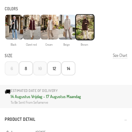
COLORS
Black
Claret red
Cream
Beige
Brown
Size Chart
SIZE
6
8
10
12
14
🚚
ESTIMATED DATE OF DELIVERY
14 Augustus Vrijdag - 17 Augustus Maandag
To Be Sent From Sefamerve
PRODUCT DETAIL