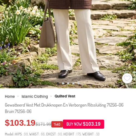
Quilted Vest
Home
Islamic Clothing
>
>
Gewatteerd Vest Met Drukknopen En Verborgen Ritssluiting 71256-06
Bruin 71256-06
$103.19
$103.19
$171.99
BUY NOW
%40
Model:
HIPS
: 98,
WAIST
: 66,
CHEST
: 90,
HEIGHT
: 175,
WEIGHT
: 59