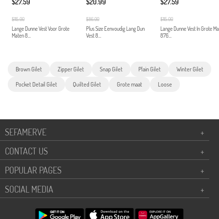
$27.59
$20.99
$27.59
$115.00
$86.00
$115.00
Lange Dunne Vest Voor Grote
Plus Size Eenvoudig Lang Dun
Lange Dunne Vest In Grote M
Maten 8...
Vest 8...
876...
Brown Gilet
Zipper Gilet
Snap Gilet
Plain Gilet
Winter Gilet
Pocket Detail Gilet
Quilted Gilet
Grote maat
Loose
SEFAMERVE
+
CONTACT US
+
POPULAR PAGES
+
SOCIAL MEDIA
+