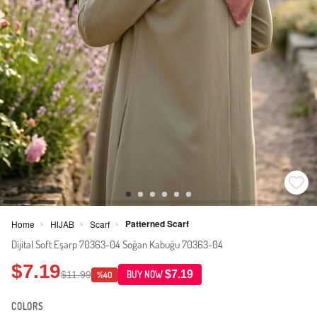
Patterned Scarf
Home
HIJAB
Scarf
>
>
>
Dijital Soft Eşarp 70363-04 Soğan Kabuğu 70363-04
$7.19
$7.19
$11.99
BUY NOW
%40
COLORS