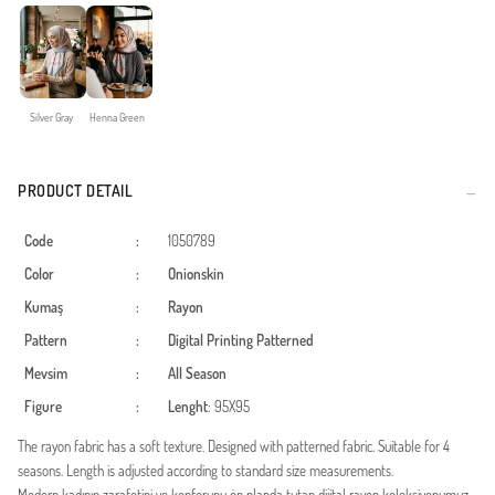
Silver Gray
Henna Green
PRODUCT DETAIL
Code
:
1050789
Color
:
Onionskin
Kumaş
:
Rayon
Pattern
:
Digital Printing
Patterned
Mevsim
:
All Season
Figure
:
Lenght
: 95X95
The rayon fabric has a soft texture. Designed with patterned fabric. Suitable for 4
seasons. Length is adjusted according to standard size measurements.