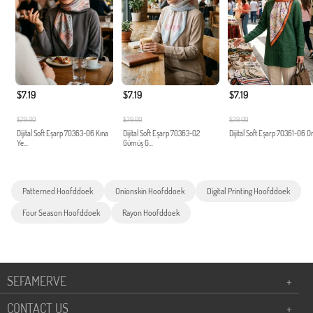
$7.19
$7.19
$7.19
$29.00
$29.00
$29.00
Dijital Soft Eşarp 70363-06 Kına
Dijital Soft Eşarp 70363-02
Dijital Soft Eşarp 70361-06 O
Ye...
Gümüş G...
Patterned Hoofddoek
Onionskin Hoofddoek
Digital Printing Hoofddoek
Four Season Hoofddoek
Rayon Hoofddoek
SEFAMERVE
+
CONTACT US
+