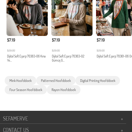
$7.19
$7.19
$7.19
$29.00
$29.00
$29.00
Dijital Soft Eşarp 70363-06 Kına
Dijital Soft Eşarp 70363-02
Dijital Soft Eşarp 70361-06 O
Ye...
Gümüş G...
Mink Hoofddoek
Patterned Hoofddoek
Digital Printing Hoofddoek
Four Season Hoofddoek
Rayon Hoofddoek
SEFAMERVE
+
CONTACT US
+