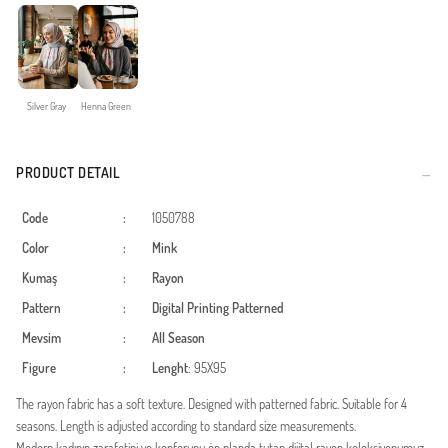
Silver Gray
Henna Green
PRODUCT DETAIL
Code
:
1050788
Color
:
Mink
Kumaş
:
Rayon
Pattern
:
Digital Printing
Patterned
Mevsim
:
All Season
Figure
:
Lenght
: 95X95
The rayon fabric has a soft texture. Designed with patterned fabric. Suitable for 4
seasons. Length is adjusted according to standard size measurements.