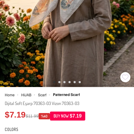
Patterned Scarf
Home
HIJAB
Scarf
>
>
>
Dijital Soft Eşarp 70363-03 Vizon 70363-03
$7.19
$7.19
$11.99
BUY NOW
%40
COLORS