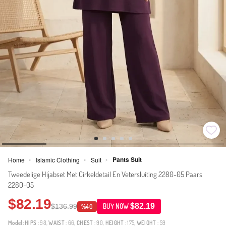
Pants Suit
Home
Islamic Clothing
Suit
>
>
>
Tweedelige Hijabset Met Cirkeldetail En Vetersluiting 2280-05 Paars
2280-05
$82.19
$82.19
$136.99
BUY NOW
%40
Model:
HIPS
: 98,
WAIST
: 66,
CHEST
: 90,
HEIGHT
: 175,
WEIGHT
: 59