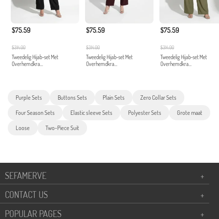
$75.59
$75.59
$75.59
$314.00
$314.00
$314.00
Tweedelig Hijab-set Met
Tweedelig Hijab-set Met
Tweedelig Hijab-set Met
Overhemdkra...
Overhemdkra...
Overhemdkra...
Purple Sets
Buttons Sets
Plain Sets
Zero Collar Sets
Four Season Sets
Elastic sleeve Sets
Polyester Sets
Grote maat
Loose
Two-Piece Suit
SEFAMERVE
+
CONTACT US
+
POPULAR PAGES
+