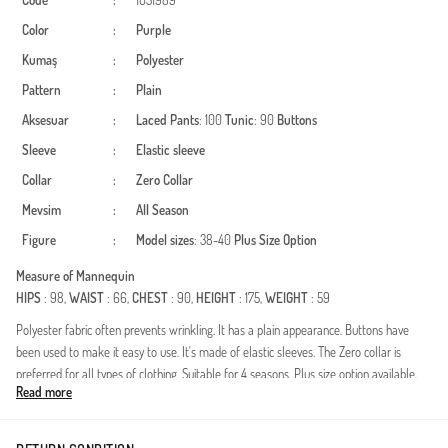
Code
:
1051989
Color
:
Purple
Kumaş
:
Polyester
Pattern
:
Plain
Aksesuar
:
Laced
Pants
: 100
Tunic
: 90
Buttons
Sleeve
:
Elastic sleeve
Collar
:
Zero Collar
Mevsim
:
All Season
Figure
:
Model sizes
: 38-40
Plus Size Option
Measure of Mannequin
HIPS
: 98,
WAIST
: 66,
CHEST
: 90,
HEIGHT
: 175,
WEIGHT
: 59
Polyester fabric often prevents wrinkling. It has a plain appearance. Buttons have
been used to make it easy to use. It's made of elastic sleeves. The Zero collar is
preferred for all types of clothing. Suitable for 4 seasons. Plus size option available.
Read more
Maak kennis met deze stijlvolle tweedelige set, een essentieel item voor de
modebewuste vrouw die kiest voor bescheidenheid. Deze set is vervaardigd van
hoogwaardig polyester, wat zorgt voor een duurzame en kreukvrije ervaring