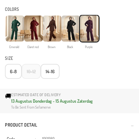
COLORS
Emerald
Claret red
Brown
Black
Purple
SIZE
6-8
10-12
14-16
🚚
ESTIMATED DATE OF DELIVERY
13 Augustus Donderdag - 15 Augustus Zaterdag
To Be Sent From Sefamerve
PRODUCT DETAIL