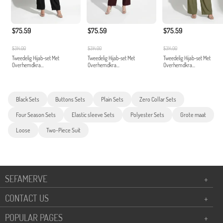
$75.59
$75.59
$75.59
$314.00
$314.00
$314.00
Tweedelig Hijab-set Met
Tweedelig Hijab-set Met
Tweedelig Hijab-set Met
Overhemdkra...
Overhemdkra...
Overhemdkra...
Black Sets
Buttons Sets
Plain Sets
Zero Collar Sets
Four Season Sets
Elastic sleeve Sets
Polyester Sets
Grote maat
Loose
Two-Piece Suit
SEFAMERVE
+
CONTACT US
+
POPULAR PAGES
+