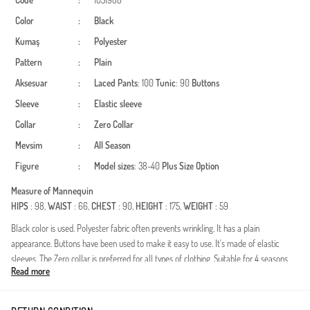
Code
:
1051988
Color
:
Black
Kumaş
:
Polyester
Pattern
:
Plain
Aksesuar
:
Laced
Pants
: 100
Tunic
: 90
Buttons
Sleeve
:
Elastic sleeve
Collar
:
Zero Collar
Mevsim
:
All Season
Figure
:
Model sizes
: 38-40
Plus Size Option
Measure of Mannequin
HIPS
: 98,
WAIST
: 66,
CHEST
: 90,
HEIGHT
: 175,
WEIGHT
: 59
Black color is used. Polyester fabric often prevents wrinkling. It has a plain
appearance. Buttons have been used to make it easy to use. It's made of elastic
sleeves. The Zero collar is preferred for all types of clothing. Suitable for 4 seasons.
Read more
Plus size option available.
Maak kennis met deze stijlvolle tweedelige set, een essentieel item voor de
modebewuste vrouw die kiest voor bescheidenheid. Deze set is vervaardigd van