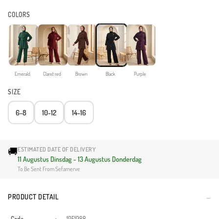
COLORS
Emerald
Claret red
Brown
Black
Purple
SIZE
6-8
10-12
14-16
🚚
ESTIMATED DATE OF DELIVERY
11 Augustus Dinsdag - 13 Augustus Donderdag
To Be Sent From Sefamerve
PRODUCT DETAIL