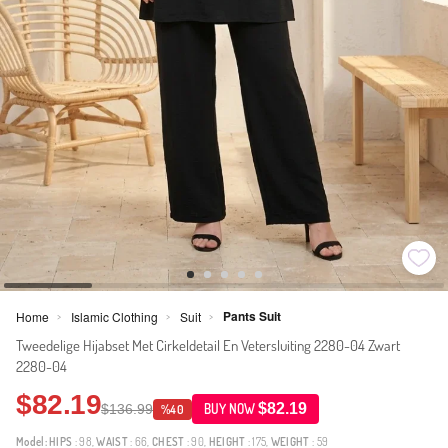
Pants Suit
Home
Islamic Clothing
Suit
>
>
>
Tweedelige Hijabset Met Cirkeldetail En Vetersluiting 2280-04 Zwart
2280-04
$82.19
$82.19
$136.99
BUY NOW
%40
Model:
HIPS
: 98,
WAIST
: 66,
CHEST
: 90,
HEIGHT
: 175,
WEIGHT
: 59