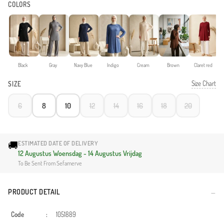
COLORS
Black
Gray
Navy Blue
Indigo
Cream
Brown
Claret red
Size Chart
SIZE
6
8
10
12
14
16
18
20
🚚
ESTIMATED DATE OF DELIVERY
12 Augustus Woensdag - 14 Augustus Vrijdag
To Be Sent From Sefamerve
PRODUCT DETAIL
Code
:
1051889