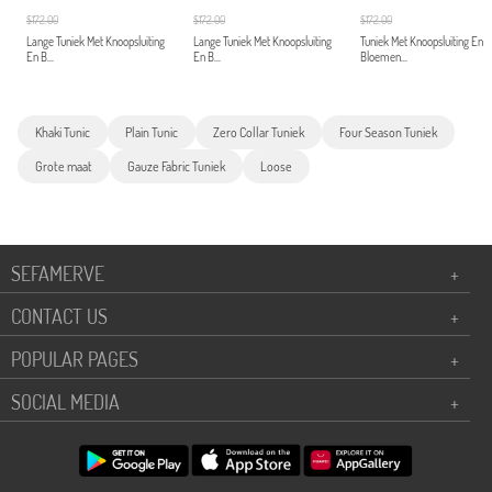
$172.00
$172.00
$172.00
Lange Tuniek Met Knoopsluiting
Lange Tuniek Met Knoopsluiting
Tuniek Met Knoopsluiting En
En B...
En B...
Bloemen...
Khaki Tunic
Plain Tunic
Zero Collar Tuniek
Four Season Tuniek
Grote maat
Gauze Fabric Tuniek
Loose
SEFAMERVE
+
CONTACT US
+
POPULAR PAGES
+
SOCIAL MEDIA
+