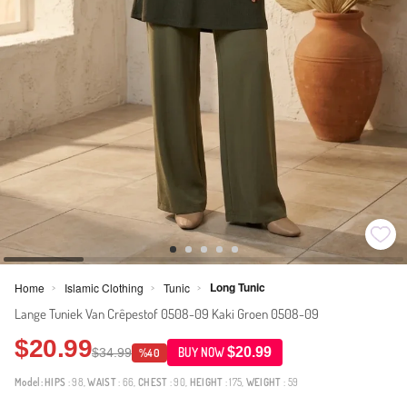
Long Tunic
Home
Islamic Clothing
Tunic
>
>
>
Lange Tuniek Van Crêpestof 0508-09 Kaki Groen 0508-09
$20.99
$20.99
$34.99
BUY NOW
%40
Model:
HIPS
: 98,
WAIST
: 66,
CHEST
: 90,
HEIGHT
: 175,
WEIGHT
: 59