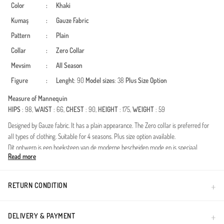
Color
:
Khaki
Kumaş
:
Gauze Fabric
Pattern
:
Plain
Collar
:
Zero Collar
Mevsim
:
All Season
Figure
:
Lenght
: 90
Model sizes
: 38
Plus Size Option
Measure of Mannequin
HIPS
: 98,
WAIST
: 66,
CHEST
: 90,
HEIGHT
: 175,
WEIGHT
: 59
Designed by Gauze fabric. It has a plain appearance. The Zero collar is preferred for
all types of clothing. Suitable for 4 seasons. Plus size option available.
Dit ontwerp is een hoeksteen van de moderne bescheiden mode en is speciaal
Read more
ontwikkeld om uw elegantie gedurende alle vier de seizoenen aan te vullen. Het
belangrijkste kenmerk, de double stof technologie, staat bekend om zijn stevige
valling en duurzaamheid. De unieke structuur van de stof behoudt de hele dag zijn
RETURN CONDITION
vorm, is kreukvrij en beperkt uw bewegingsvrijheid niet.Stofkenmerk: Hoogwaardige
double-knit stof voor een premium gevoel.Details: De flexibele elastische structuur bij
de manchetten zorgt voor gebruiksgemak en voorkomt dat de mouwen omhoog
DELIVERY & PAYMENT