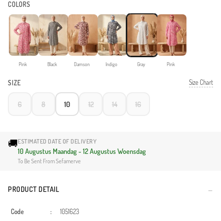
COLORS
Pink
Black
Damson
Indigo
Gray
Pink
Size Chart
SIZE
6
8
10
12
14
16
🚚
ESTIMATED DATE OF DELIVERY
10 Augustus Maandag - 12 Augustus Woensdag
To Be Sent From Sefamerve
PRODUCT DETAIL
Code
:
1051623