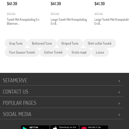
$41.39
$41.39
$41.39
$172.00
$172.00
$172.00
Tuniek Met Knoopsluiting En
Lange Tuniek Met Knoopsluiting
Lange Tuniek Met Knoopsluiti
Bloemen...
En B...
En B...
Gray Tunic
Buttoned Tunic
Striped Tunic
Shirt collar Tuniek
Four Season Tuniek
Cotton Tuniek
Grote maat
Loose
SEFAMERVE
+
CONTACT US
+
POPULAR PAGES
+
SOCIAL MEDIA
+