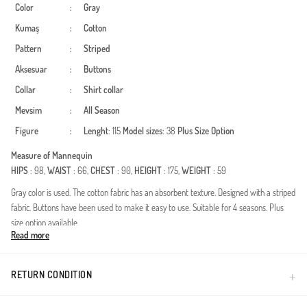
Color
:
Gray
Kumaş
:
Cotton
Pattern
:
Striped
Aksesuar
:
Buttons
Collar
:
Shirt collar
Mevsim
:
All Season
Figure
:
Lenght
: 115
Model sizes
: 38
Plus Size Option
Measure of Mannequin
HIPS
: 98,
WAIST
: 66,
CHEST
: 90,
HEIGHT
: 175,
WEIGHT
: 59
Gray color is used. The cotton fabric has an absorbent texture. Designed with a striped
fabric. Buttons have been used to make it easy to use. Suitable for 4 seasons. Plus
size option available.
Read more
Deze veelzijdige katoenen tuniek is een essentieel item voor je dagelijkse garderobe.
De ademende stof maakt het geschikt voor alle seizoenen, van lente tot winter. Met
een klassieke hemdkraag en een volledige knopenrij biedt dit model een nette,
RETURN CONDITION
verzorgde uitstraling.Gemaakt van 100% natuurlijk katoen voor optimaal
draagcomfort.Lange pasvorm die voldoet aan de eisen van modeste fashion.Zijsplitjes