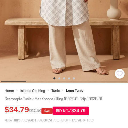
Long Tunic
Home
Islamic Clothing
Tunic
>
>
>
Gestreepte Tuniek Met Knoopsluiting 1002F-01 Grijs 1002F-01
$34.79
$34.79
$57.99
BUY NOW
%40
Model:
HIPS
: 98,
WAIST
: 66,
CHEST
: 90,
HEIGHT
: 175,
WEIGHT
: 59