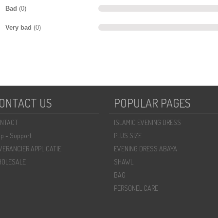
Bad
(0)
Very bad
(0)
ONTACT US
POPULAR PAGES
NTACT
ISLAMIC EVENING DRESS
lp - Support
PLUS SIZE
VERANCIER APPLICATIE
EVENING DRESS ABAYA
OLESALE
SHAWL
BAG
PERSONEL CARE