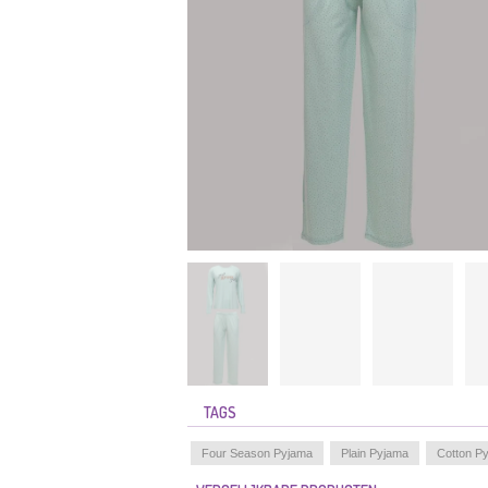
TAGS
Four Season Pyjama
Plain Pyjama
Cotton P