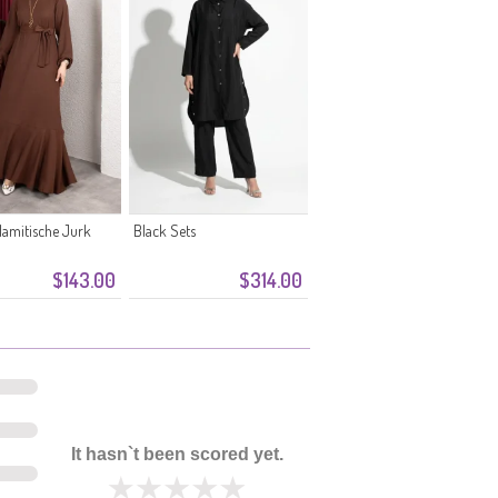
lamitische Jurk
Black Sets
$143.00
$314.00
It hasn`t been scored yet.