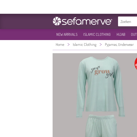
NEW ARRIVALS
ISLAMIC CLOTHING
HIJAB
OUT
>
>
Home
Islamic Clothing
Pyjamas, Underwear