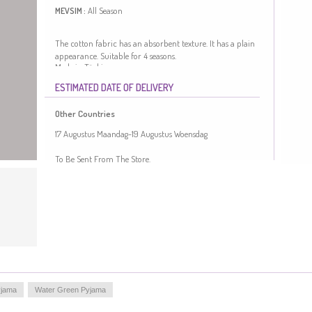
All Season
MEVSIM :
The cotton fabric has an absorbent texture. It has a plain
appearance. Suitable for 4 seasons.
Made in Türkiye
ESTIMATED DATE OF DELIVERY
Other Countries
17 Augustus Maandag-19 Augustus Woensdag
To Be Sent From The Store.
yjama
Water Green Pyjama