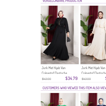
VERGELIJKBARE PRODUCTEN
Jurk Met Hijab Van
Jurk Met Hijab Van
Crêpestof Elastische
Crêpestof Elastisch
$34.79
Mouwen En Ceintuur 0911-11
Mouwen En Ceintuu
$143.00
$143.00
Zwart
10 Ecru
CUSTOMERS WHO VIEWED THIS ITEM ALSO VI