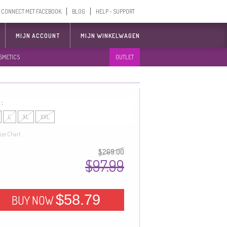
CONNECT MET FACEBOOK
BLOG
HELP - SUPPORT
MIJN ACCOUNT
MIJN WINKELWAGEN
SMETICS
OUTLET
 :
L
XL
XXL
ize Chart
$269.00
$97.99
$58.79
BUY NOW