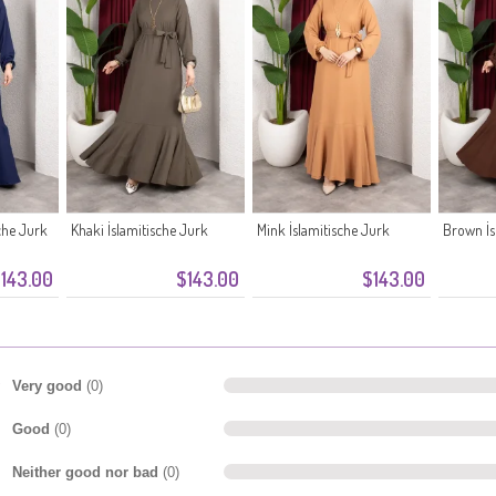
che Jurk
Khaki İslamitische Jurk
Mink İslamitische Jurk
Brown İs
143.00
$143.00
$143.00
Very good
(0)
Good
(0)
Neither good nor bad
(0)