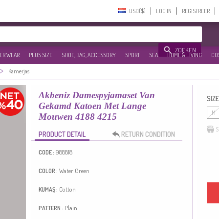
USD($)‎
LOG IN
REGISTREER
ZOEKEN
ER WEAR
PLUS SIZE
SHOE, BAG, ACCESSORY
SPORT
SEA
HOME & LIVING
CO
>
Kamerjas
Akbeniz Damespyjamaset Van
SIZE
Gekamd Katoen Met Lange
M
Mouwen 4188 4215
S
PRODUCT DETAIL
RETURN CONDITION
988818
CODE :
Water Green
COLOR :
Cotton
KUMAŞ :
Plain
PATTERN :