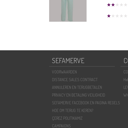
SEFAMERVE
C
VOORWAARDEN
CO
DISTANCE SALES CONTRACT
He
ANNULEREN EN TERUGBETALEN
LE
PRIVACY EN BETALING VEILIGHEID
WH
SEFAMERVE FACEBOOK EN PAGINA REGELS
HOE OM TERUG TE KEREN?
ÇEREZ POLITIKAMIZ
CAMPAIGNS