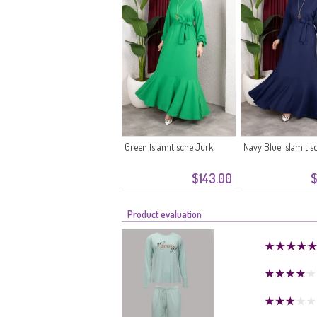
Green İslamitische Jurk
Navy Blue İslamitis
$143.00
$
Product evaluation