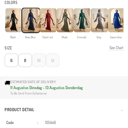
COLORS
Black
Navy Blue
Claret red
Khaki
Emerald
Gray
Saxon blue
Size Chart
SIZE
6
8
10
12
🚚
ESTIMATED DATE OF DELIVERY
11 Augustus Dinsdag - 13 Augustus Donderdag
To Be Sent From Sefamerve
PRODUCT DETAIL
Code
:
1051448