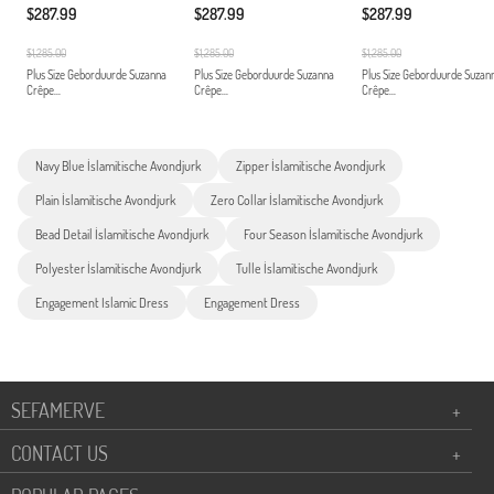
$287.99
$287.99
$287.99
$1,285.00
$1,285.00
$1,285.00
Plus Size Geborduurde Suzanna
Plus Size Geborduurde Suzanna
Plus Size Geborduurde Suzan
Crêpe...
Crêpe...
Crêpe...
Navy Blue İslamitische Avondjurk
Zipper İslamitische Avondjurk
Plain İslamitische Avondjurk
Zero Collar İslamitische Avondjurk
Bead Detail İslamitische Avondjurk
Four Season İslamitische Avondjurk
Polyester İslamitische Avondjurk
Tulle İslamitische Avondjurk
Engagement Islamic Dress
Engagement Dress
SEFAMERVE
+
CONTACT US
+