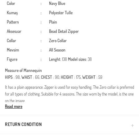
Color
:
Navy Blue
Kumaş
:
Polyester
Tulle
Pattern
:
Plain
Aksesuar
:
Bead Detail
Zipper
Collar
:
Zero Collar
Mevsim
:
All Season
Figure
:
Lenght
: 138
Model sizes
: 38
Measure of Mannequin
HIPS
: 98,
WAIST
: 66,
CHEST
: 90,
HEIGHT
: 175,
WEIGHT
: 59
It has a plain appearance. Zipper is used for easy handling. The Zero collar is preferred
for all types of clothing. Suitable for 4 seasons. The size worn by the model, is the one
on the image.
Read more
Maak een onvergetelijke indruk op elk feest met deze prachtige hijab avondjurk. Deze
jurk is vervaardigd van hoogwaardig polyester en is geschikt om het hele jaar door te
dragen. De combinatie van verfijnde tule en glinsterende steendetails zorgt voor een
RETURN CONDITION
luxe uitstraling die perfect past bij een bescheiden en elegante kledingstijl.Materiaal:
Duurzaam polyester van topkwaliteit dat zijn vorm behoudt en comfortabel