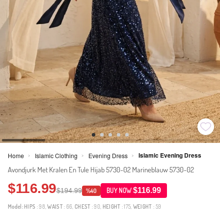
Islamic Evening Dress
Home
Islamic Clothing
Evening Dress
>
>
>
Avondjurk Met Kralen En Tule Hijab 5730-02 Marineblauw 5730-02
$116.99
$116.99
$194.99
BUY NOW
%40
Model:
HIPS
: 98,
WAIST
: 66,
CHEST
: 90,
HEIGHT
: 175,
WEIGHT
: 59