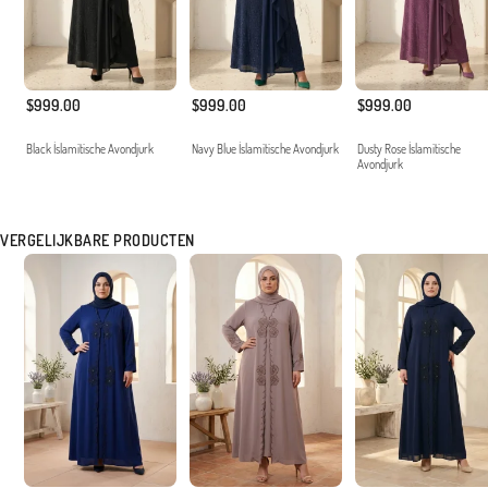
$999.00
$999.00
$999.00
Black İslamitische Avondjurk
Navy Blue İslamitische Avondjurk
Dusty Rose İslamitische
Avondjurk
VERGELIJKBARE PRODUCTEN