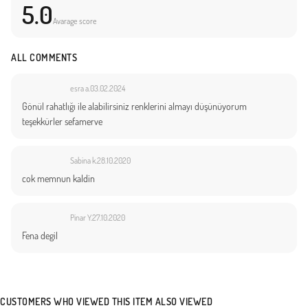
Made in Türkiye
5.0
Avarage score
ALL COMMENTS
esra a.
03.02.2024
Gönül rahatlığı ile alabilirsiniz renklerini almayı düşünüyorum
teşekkürler sefamerve
Sabina k.
28.10.2020
cok memnun kaldin
Pinar Y.
27.10.2020
Fena degil
CUSTOMERS WHO VIEWED THIS ITEM ALSO VIEWED