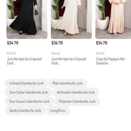
$34.79
$34.79
$34.79
$143.00
$143.00
$143.00
Jurk Met Hijab Van Crêpestof
Jurk Met Hijab Van Crêpestof
Crêpe Stof Hijabjurk Met
Elasti...
Elasti...
Elastische...
Unlined İslamitische Jurk
Plain İslamitische Jurk
Zero Collar İslamitische Jurk
Anthracite İslamitische Jurk
Four Season İslamitische Jurk
Polyester İslamitische Jurk
Sandy İslamitische Jurk
Long Dress