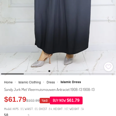
Islamic Dress
Home
Islamic Clothing
Dress
>
>
>
Sandy Jurk Met Vleermuismouwen Antraciet 1908-13 1908-13
$61.79
$61.79
$102.99
BUY NOW
%40
Model:
HIPS
: 95,
WAIST
: 65,
CHEST
: 84,
HEIGHT
: 167,
WEIGHT
: 54
5.0
3
·