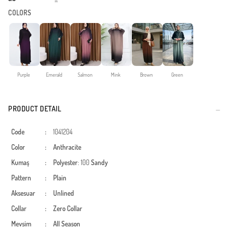
COLORS
Purple
Emerald
Salmon
Mink
Brown
Green
PRODUCT DETAIL
Code
:
1041204
Color
:
Anthracite
Kumaş
:
Polyester
: 100
Sandy
Pattern
:
Plain
Aksesuar
:
Unlined
Collar
:
Zero Collar
Mevsim
:
All Season