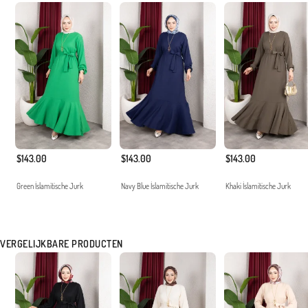
$143.00
$143.00
$143.00
Green İslamitische Jurk
Navy Blue İslamitische Jurk
Khaki İslamitische Jurk
VERGELIJKBARE PRODUCTEN