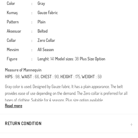
Color
:
Gray
Kumaş
:
Gauze Fabric
Pattern
:
Plain
Aksesuar
:
Belted
Collar
:
Zero Collar
Mevsim
:
All Season
Figure
:
Lenght
: 141
Model sizes
: 38
Plus Size Option
Measure of Mannequin
HIPS
: 98,
WAIST
: 66,
CHEST
: 90,
HEIGHT
: 175,
WEIGHT
: 59
Gray color is used. Designed by Gauze fabric. It has a plain appearance. The belt
provides ease of use depending on the demand. The Zero collar is preferred for all
types of clothing. Suitable for 4 seasons. Plus size option available.
Read more
Deze speciaal ontworpen jurk combineert elegantie met een modern design en is
zorgvuldig samengesteld voor vrouwen die het verschil willen maken in de wereld
van bescheiden mode. Dankzij de duurzaamheid en soepele valling van de polyester
RETURN CONDITION
stof, biedt het een elegantie die de hele dag zijn vorm behoudt. Het geplooide detail in
de taille accentueert sierlijk uw silhouet, terwijl de verstelbare ceintuur zorgt voor een