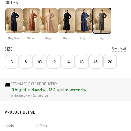
COLORS
Navy Blue
Maroon
Beige
Black
Indigo
Gray
Size Chart
SIZE
6
8
10
12
14
16
18
20
🚚
ESTIMATED DATE OF DELIVERY
10 Augustus Maandag - 12 Augustus Woensdag
To Be Sent From Sefamerve
PRODUCT DETAIL
Code
:
1051664