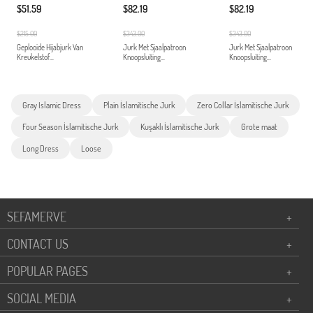
$51.59
$82.19
$82.19
$215.00
$343.00
$343.00
Geplooide Hijabjurk Van
Jurk Met Sjaalpatroon
Jurk Met Sjaalpatroon
Kreukelstof...
Knoopsluiting...
Knoopsluiting...
Gray Islamic Dress
Plain İslamitische Jurk
Zero Collar İslamitische Jurk
Four Season İslamitische Jurk
Kuşaklı İslamitische Jurk
Grote maat
Long Dress
Loose
SEFAMERVE
+
CONTACT US
+
POPULAR PAGES
+
SOCIAL MEDIA
+