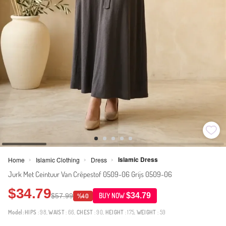
Islamic Dress
Home
Islamic Clothing
Dress
>
>
>
Jurk Met Ceintuur Van Crêpestof 0509-06 Grijs 0509-06
$34.79
$34.79
$57.99
BUY NOW
%40
Model:
HIPS
: 98,
WAIST
: 66,
CHEST
: 90,
HEIGHT
: 175,
WEIGHT
: 59