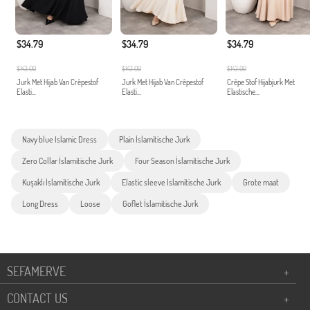
$34.79
$34.79
$34.79
$143.00
$143.00
$143.00
Jurk Met Hijab Van Crêpestof
Jurk Met Hijab Van Crêpestof
Crêpe Stof Hijabjurk Met
Elasti...
Elasti...
Elastische...
Navy blue Islamic Dress
Plain İslamitische Jurk
Zero Collar İslamitische Jurk
Four Season İslamitische Jurk
Kuşaklı İslamitische Jurk
Elastic sleeve İslamitische Jurk
Grote maat
Long Dress
Loose
Goflet İslamitische Jurk
SEFAMERVE
+
CONTACT US
+