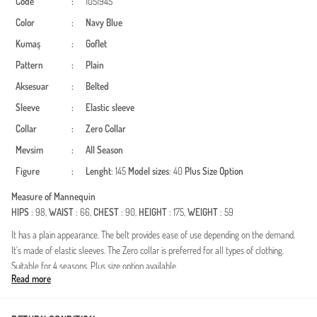
Code
:
1051945
Color
:
Navy Blue
Kumaş
:
Goflet
Pattern
:
Plain
Aksesuar
:
Belted
Sleeve
:
Elastic sleeve
Collar
:
Zero Collar
Mevsim
:
All Season
Figure
:
Lenght
: 145
Model sizes
: 40
Plus Size Option
Measure of Mannequin
HIPS
: 98,
WAIST
: 66,
CHEST
: 90,
HEIGHT
: 175,
WEIGHT
: 59
It has a plain appearance. The belt provides ease of use depending on the demand.
It's made of elastic sleeves. The Zero collar is preferred for all types of clothing.
Suitable for 4 seasons. Plus size option available.
Read more
Deze modest jurk van gofre-stof combineert elegantie met optimaal comfort en is
ontworpen als een onmisbaar item in de garderobe van vrouwen die kiezen voor een
bescheiden kledingstijl. De gofre-stof met eigen textuur biedt een ademende