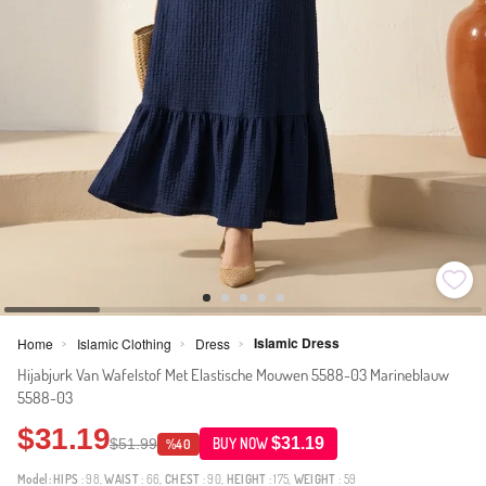
Islamic Dress
Home
Islamic Clothing
Dress
>
>
>
Hijabjurk Van Wafelstof Met Elastische Mouwen 5588-03 Marineblauw
5588-03
$31.19
$31.19
$51.99
BUY NOW
%40
Model:
HIPS
: 98,
WAIST
: 66,
CHEST
: 90,
HEIGHT
: 175,
WEIGHT
: 59