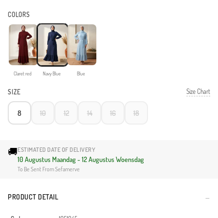
COLORS
Claret red
Navy Blue
Blue
Size Chart
SIZE
8
10
12
14
16
18
🚚
ESTIMATED DATE OF DELIVERY
10 Augustus Maandag - 12 Augustus Woensdag
To Be Sent From Sefamerve
PRODUCT DETAIL