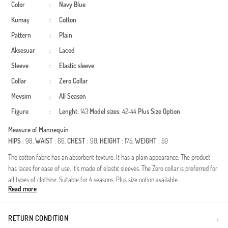
Color
:
Navy Blue
Kumaş
:
Cotton
Pattern
:
Plain
Aksesuar
:
Laced
Sleeve
:
Elastic sleeve
Collar
:
Zero Collar
Mevsim
:
All Season
Figure
:
Lenght
: 143
Model sizes
: 42-44
Plus Size Option
Measure of Mannequin
HIPS
: 98,
WAIST
: 66,
CHEST
: 90,
HEIGHT
: 175,
WEIGHT
: 59
The cotton fabric has an absorbent texture. It has a plain appearance. The product
has laces for ease of use. It's made of elastic sleeves. The Zero collar is preferred for
all types of clothing. Suitable for 4 seasons. Plus size option available.
Read more
Dit bijzondere stuk valt op door zijn natuurlijke textuur en elegante ontwerp en
combineert bescheiden kledingnormen met een modern tintje. De stof is gemaakt
van hoogwaardige natuurlijke garens en laat je huid ademen, wat een gevoel van
RETURN CONDITION
frisheid geeft dat de hele dag aanhoudt. Het esthetische strikdetail op de borst geeft