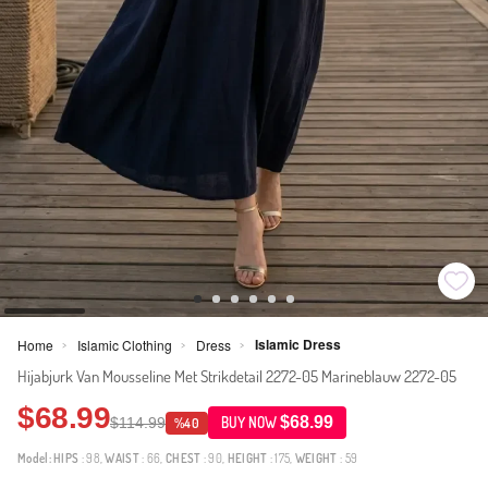
Islamic Dress
Home
Islamic Clothing
Dress
>
>
>
Hijabjurk Van Mousseline Met Strikdetail 2272-05 Marineblauw 2272-05
$68.99
$68.99
$114.99
BUY NOW
%40
Model:
HIPS
: 98,
WAIST
: 66,
CHEST
: 90,
HEIGHT
: 175,
WEIGHT
: 59