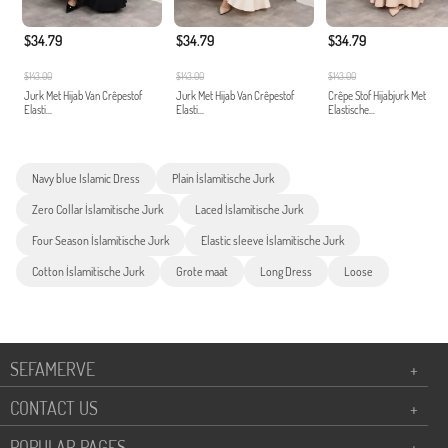
$34.79
$34.79
$34.79
$143.00
$143.00
$143.00
Jurk Met Hijab Van Crêpestof
Jurk Met Hijab Van Crêpestof
Crêpe Stof Hijabjurk Met
Elasti...
Elasti...
Elastische...
Navy blue Islamic Dress
Plain İslamitische Jurk
Zero Collar İslamitische Jurk
Laced İslamitische Jurk
Four Season İslamitische Jurk
Elastic sleeve İslamitische Jurk
Cotton İslamitische Jurk
Grote maat
Long Dress
Loose
SEFAMERVE
+
CONTACT US
+
POPULAR PAGES
+