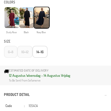
COLORS
Dusty Rose
Black
Navy Blue
SIZE
6-8
10-12
14-16
🚚
ESTIMATED DATE OF DELIVERY
12 Augustus Woensdag - 14 Augustus Vrijdag
To Be Sent From Sefamerve
PRODUCT DETAIL
Code
:
1051434