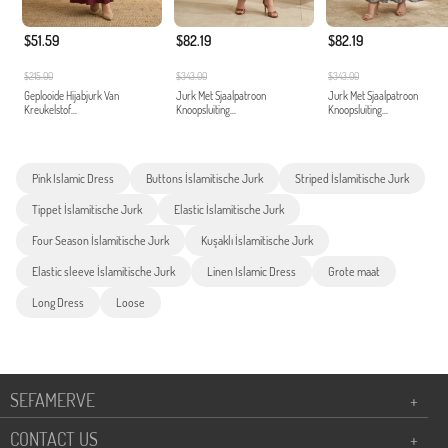
$51.59
$82.19
$82.19
$215.00
$343.00
$343.00
Geplooide Hijabjurk Van
Jurk Met Sjaalpatroon
Jurk Met Sjaalpatroon
Kreukelstof...
Knoopsluiting...
Knoopsluiting...
Pink Islamic Dress
Buttons İslamitische Jurk
Striped İslamitische Jurk
Tippet İslamitische Jurk
Elastic İslamitische Jurk
Four Season İslamitische Jurk
Kuşaklı İslamitische Jurk
Elastic sleeve İslamitische Jurk
Linen Islamic Dress
Grote maat
Long Dress
Loose
SEFAMERVE
+
CONTACT US
+