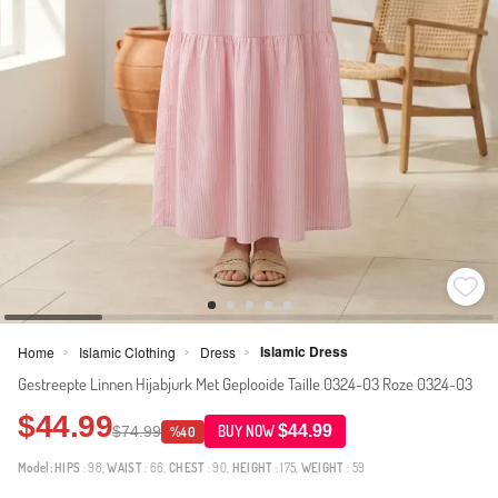
Islamic Dress
Home
Islamic Clothing
Dress
>
>
>
Gestreepte Linnen Hijabjurk Met Geplooide Taille 0324-03 Roze 0324-03
$44.99
$44.99
$74.99
BUY NOW
%40
Model:
HIPS
: 98,
WAIST
: 66,
CHEST
: 90,
HEIGHT
: 175,
WEIGHT
: 59