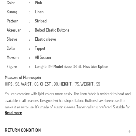
Color
:
Pink
Kumaş
:
Linen
Pattern
:
Striped
Aksesuar
:
Belted
Elastic
Buttons
Sleeve
:
Elastic sleeve
Collar
:
Tippet
Mevsim
:
All Season
Figure
:
Lenght
: 140
Model sizes
: 38-40
Plus Size Option
Measure of Mannequin
HIPS
: 98,
WAIST
: 66,
CHEST
: 90,
HEIGHT
: 175,
WEIGHT
: 59
You can combine with light colors more easily. The linen fabric is resistant to heat and
available in all seasons. Designed with a striped fabric. Buttons have been used to
make it easy to use. It's made of elastic sleeves. Tippet collar is prefered. Suitable for
Read more
4 seasons. Plus size option available.
Deze speciaal ontworpen jurk combineert elegantie met comfort en brengt
bescheiden mode samen met moderne accenten. Dankzij de ademende structuur van
RETURN CONDITION
de hoogwaardige linnen stof biedt het een frisse draagervaring gedurende alle vier de