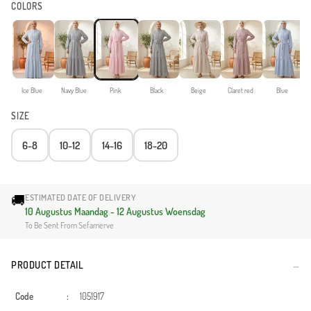
COLORS
Ice Blue
Navy Blue
Pink
Black
Beige
Claret red
Blue
SIZE
6-8
10-12
14-16
18-20
🚚
ESTIMATED DATE OF DELIVERY
10 Augustus Maandag - 12 Augustus Woensdag
To Be Sent From Sefamerve
PRODUCT DETAIL
Code
:
1051917