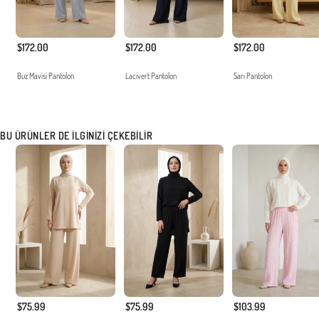
$172.00
$172.00
$172.00
Buz Mavisi Pantolon
Lacivert Pantolon
Sarı Pantolon
BU ÜRÜNLER DE İLGINIZI ÇEKEBILIR
$75.99
$75.99
$103.99