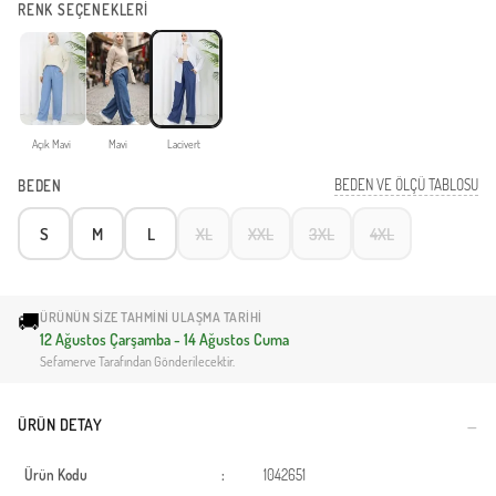
RENK SEÇENEKLERİ
Açık Mavi
Mavi
Lacivert
BEDEN VE ÖLÇÜ TABLOSU
BEDEN
S
M
L
XL
XXL
3XL
4XL
🚚
ÜRÜNÜN SIZE TAHMINI ULAŞMA TARIHI
12 Ağustos Çarşamba - 14 Ağustos Cuma
Sefamerve Tarafından Gönderilecektir.
ÜRÜN DETAY
Ürün Kodu
:
1042651