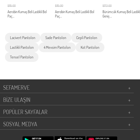
$115.00
$115.00
$172.00
Aerobin Kumaş Beli Lastikli Bol
Aerobin Kumaş Beli Lastikli Bol
Bürümcük Kumaş Beli Lastikl
Paç...
Paç...
Geniş ...
Lacivert Pantolon
Sade Pantolon
Cepli Pantolon
Lastikli Pantolon
4 Mevsim Pantolon
Kot Pantolon
Tensel Pantolon
SEFAMERVE
+
BİZE ULAŞIN
+
POPÜLER SAYFALAR
+
SOSYAL MEDYA
+