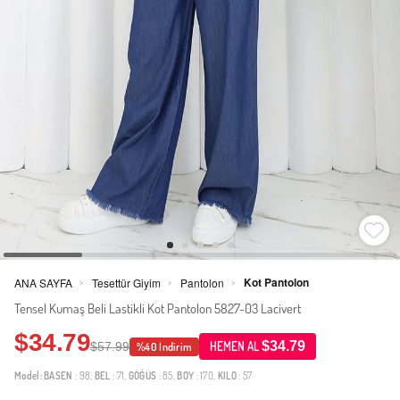
Kot Pantolon
ANA SAYFA
Tesettür Giyim
Pantolon
>
>
>
Tensel Kumaş Beli Lastikli Kot Pantolon 5827-03 Lacivert
$34.79
$34.79
$57.99
HEMEN AL
%40 İndirim
Model:
BASEN
: 98,
BEL
: 71,
GÖĞÜS
: 85,
BOY
: 170,
KILO
: 57