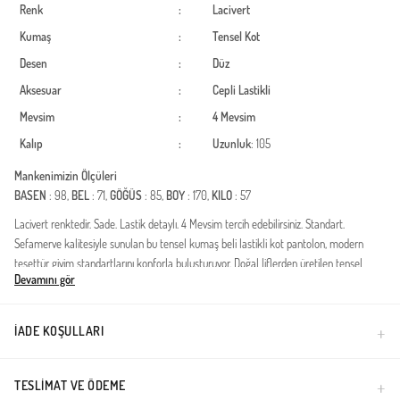
Renk
:
Lacivert
Kumaş
:
Tensel
Kot
Desen
:
Düz
Aksesuar
:
Cepli
Lastikli
Mevsim
:
4 Mevsim
Kalıp
:
Uzunluk
: 105
Mankenimizin Ölçüleri
BASEN
: 98,
BEL
: 71,
GÖĞÜS
: 85,
BOY
: 170,
KILO
: 57
Lacivert renktedir. Sade. Lastik detaylı. 4 Mevsim tercih edebilirsiniz. Standart.
Sefamerve kalitesiyle sunulan bu tensel kumaş beli lastikli kot pantolon, modern
tesettür giyim standartlarını konforla buluşturuyor. Doğal liflerden üretilen tensel
Devamını gör
kumaşın nefes alan yapısı, gün boyu terletmeden ferah bir kullanım sunarken,
yumuşak dokusu cildinize hassas bir dokunuş sağlar. Beli lastikli tasarımı sayesinde
her vücut tipine kusursuz uyum sağlar ve hareket özgürlüğünüzü kısıtlamaz. Günlük
İADE KOŞULLARI
kombinlerinizde tunik ve gömleklerle mükemmel bir uyum yakalayan bu parça, hem
spor hem de klasik şıklığı bir arada sunar. Geniş kesimi sayesinde tesettür ölçülerine
uygun, zarif bir silüet oluşturur. Dayanıklı yapısı ve solmaya karşı dirençli denim rengi
TESLIMAT VE ÖDEME