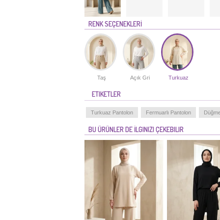
RENK SEÇENEKLERİ
Taş
Açık Gri
Turkuaz
ETIKETLER
Turkuaz Pantolon
Fermuarlı Pantolon
Düğmel
BU ÜRÜNLER DE İLGINIZI ÇEKEBILIR