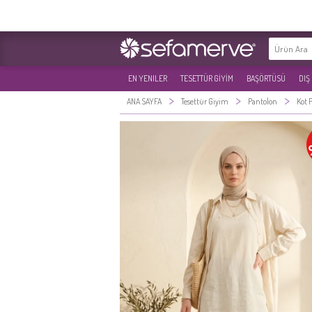
EN YENILER
TESETTÜR GİYİM
BAŞÖRTÜSÜ
DIŞ
>
>
>
ANA SAYFA
Tesettür Giyim
Pantolon
Kot 