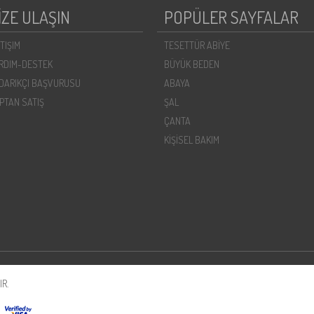
İZE ULAŞIN
POPÜLER SAYFALAR
ETIŞIM
TESETTÜR ABİYE
RDIM-DESTEK
BÜYÜK BEDEN
DARIKÇI BAŞVURUSU
ABAYA
PTAN SATIŞ
ŞAL
ÇANTA
KİŞİSEL BAKIM
R.