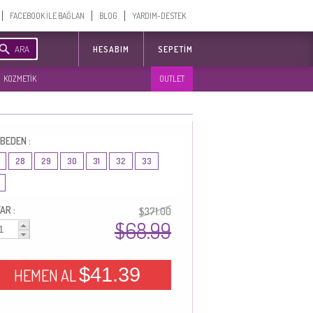
FACEBOOK İLE BAĞLAN
BLOG
YARDIM-DESTEK
ARA
HESABIM
SEPETIM
KOZMETİK
OUTLET
 BEDEN :
28
29
30
31
32
33
AR :
$371.00
$68.99
$41.39
HEMEN AL