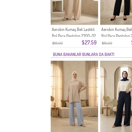
Aerobin Kumaş Beli Lastikli
Aerobin Kumaş Beli 
Bol Paça Pantolon 2300-02
Bol Paça Pantolon
$27.59
Bej
Siyah
$115.00
$115.00
BUNA BAKANLAR BUNLARA DA BAKTI