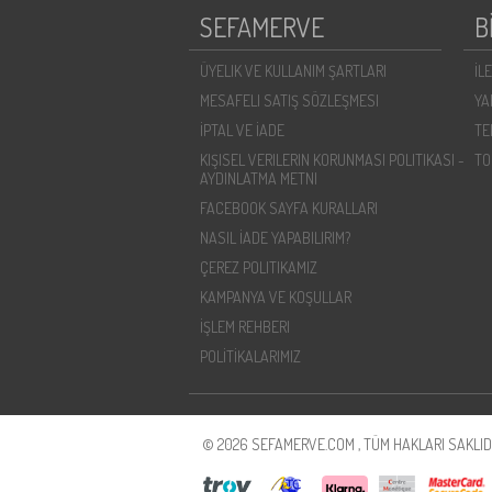
SEFAMERVE
B
ÜYELIK VE KULLANIM ŞARTLARI
İL
MESAFELI SATIŞ SÖZLEŞMESI
YA
İPTAL VE İADE
TE
KIŞISEL VERILERIN KORUNMASI POLITIKASI -
TO
AYDINLATMA METNI
FACEBOOK SAYFA KURALLARI
NASIL İADE YAPABILIRIM?
ÇEREZ POLITIKAMIZ
KAMPANYA VE KOŞULLAR
İŞLEM REHBERI
POLİTİKALARIMIZ
© 2026 SEFAMERVE.COM , TÜM HAKLARI SAKLIDI