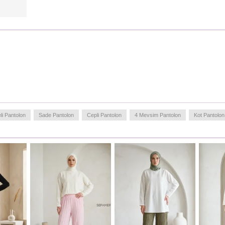
dokusu sayesinde uzun ömürlü bir kullanım vaat eder. İç
göstermeyen yapısı ve dökümlü duruşu ile tesettür giyim
standartlarına tam uyum sağlar. Gardırobunuzun joker
parçası olmaya aday bu ürün, rahat hareket etmenize
olanak tanıyan esnek ve yumuşak dokusuyla
vazgeçilmeziniz olacak.
Türkiye'de üretilmiştir.
MANKENIMIZIN ÖLÇÜLERI :
BASEN
: 98,
BEL
: 66,
GÖĞÜS
: 90,
BOY
: 175,
KILO
: 59
i Pantolon
Sade Pantolon
Cepli Pantolon
4 Mevsim Pantolon
Kot Pantolon