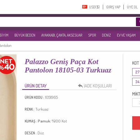
USD($)‎
GIRIŞ YAP
ÜYE OL
 GİYİM
BÜYÜK BEDEN
AYAKKABI, ÇANTA, AKSESUAR
SPOR
DENİZ
EV VE YAŞAM
Pantolon
Palazzo Geniş Paça Kot
KOT
Pantolon 18105-03 Turkuaz
27
34
ÜRÜN DETAY
İADE KOŞULLARI
MİKT
1051965
ÜRÜN KODU :
Turkuaz
RENK :
Pamuk:
%100
Kot
KUMAŞ :
Düz
DESEN :