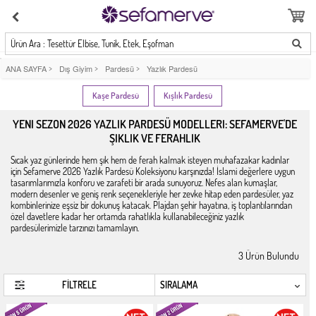
Ürün Ara : Tesettür Elbise, Tunik, Etek, Eşofman
ANA SAYFA
>
Dış Giyim
>
Pardesü
>
Yazlık Pardesü
Kaşe Pardesü
Kışlık Pardesü
YENI SEZON 2026 YAZLIK PARDESÜ MODELLERI: SEFAMERVE'DE
ŞIKLIK VE FERAHLIK
Sıcak yaz günlerinde hem şık hem de ferah kalmak isteyen muhafazakar kadınlar
için Sefamerve 2026 Yazlık Pardesü Koleksiyonu karşınızda! İslami değerlere uygun
tasarımlarımızla konforu ve zarafeti bir arada sunuyoruz. Nefes alan kumaşlar,
modern desenler ve geniş renk seçenekleriyle her zevke hitap eden pardesüler, yaz
kombinlerinize eşsiz bir dokunuş katacak. Plajdan şehir hayatına, iş toplantılarından
özel davetlere kadar her ortamda rahatlıkla kullanabileceğiniz yazlık
pardesülerimizle tarzınızı tamamlayın.
3
Ürün Bulundu
FİLTRELE