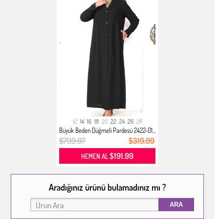
12
14
16
18
20
22
24
26
28
Büyük Beden Düğmeli Pardesü 2422-01...
$799.07
$319.99
$191.99
HEMEN AL
Aradığınız ürünü bulamadınız mı ?