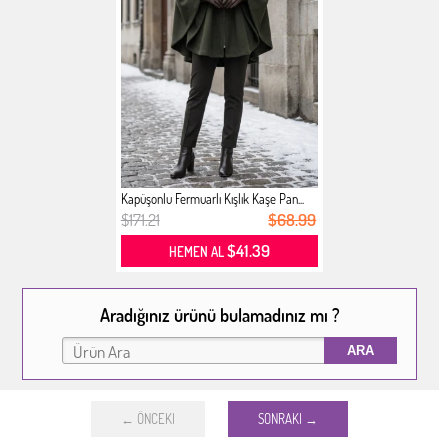
Kapüşonlu Fermuarlı Kışlık Kaşe Pan...
$171.21
$68.99
$41.39
HEMEN AL
Aradığınız ürünü bulamadınız mı ?
← ÖNCEKI
SONRAKI →