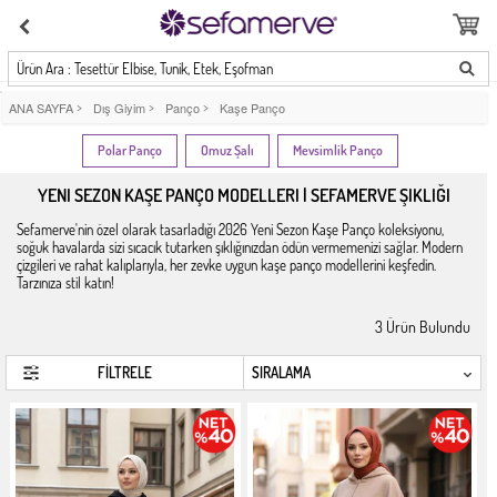
Ürün Ara : Tesettür Elbise, Tunik, Etek, Eşofman
ANA SAYFA
>
Dış Giyim
>
Panço
>
Kaşe Panço
Polar Panço
Omuz Şalı
Mevsimlik Panço
YENI SEZON KAŞE PANÇO MODELLERI | SEFAMERVE ŞIKLIĞI
Sefamerve'nin özel olarak tasarladığı 2026 Yeni Sezon Kaşe Panço koleksiyonu,
soğuk havalarda sizi sıcacık tutarken şıklığınızdan ödün vermemenizi sağlar. Modern
çizgileri ve rahat kalıplarıyla, her zevke uygun kaşe panço modellerini keşfedin.
Tarzınıza stil katın!
3
Ürün Bulundu
FİLTRELE