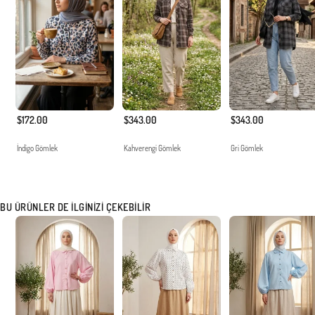
$172.00
$343.00
$343.00
İndigo Gömlek
Kahverengi Gömlek
Gri Gömlek
BU ÜRÜNLER DE İLGINIZI ÇEKEBILIR