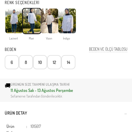
RENK SEÇENEKLERİ
Lacivert
Mavi
Vizon
İndigo
BEDEN VE ÖLÇÜ TABLOSU
BEDEN
6
8
10
12
14
🚚
ÜRÜNÜN SIZE TAHMINI ULAŞMA TARIHI
11 Ağustos Salı - 13 Ağustos Perşembe
Sefamerve Tarafından Gönderilecektir.
ÜRÜN DETAY
Ürün
:
1015617