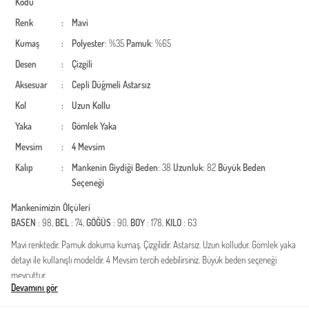
Kodu
Renk
:
Mavi
Kumaş
:
Polyester
: %35
Pamuk
: %65
Desen
:
Çizgili
Aksesuar
:
Cepli
Düğmeli
Astarsız
Kol
:
Uzun Kollu
Yaka
:
Gömlek Yaka
Mevsim
:
4 Mevsim
Kalıp
:
Mankenin Giydiği Beden
: 38
Uzunluk
: 82
Büyük Beden
Seçeneği
Mankenimizin Ölçüleri
BASEN
: 98,
BEL
: 74,
GÖĞÜS
: 90,
BOY
: 178,
KILO
: 63
Mavi renktedir. Pamuk dokuma kumaş. Çizgilidir. Astarsız. Uzun kolludur. Gömlek yaka
detayı ile kullanışlı modeldir. 4 Mevsim tercih edebilirsiniz. Büyük beden seçeneği
mevcuttur.
Devamını gör
Modern ve muhafazakar giyim çizgisini bir araya getiren bu özel tasarım, günlük
stilinize zarafet katıyor. Doğal pamuklu kumaşın nefes alabilen yapısı sayesinde gün