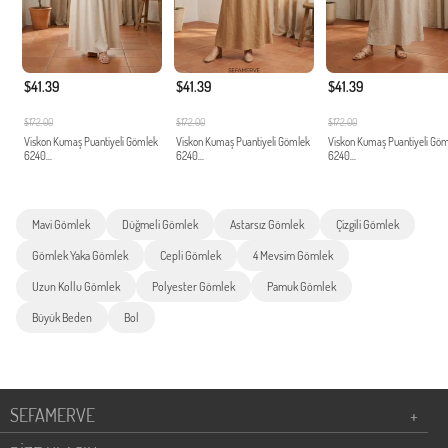
$41.39
$41.39
$41.39
$172.00
$172.00
$172.00
Viskon Kumaş Puantiyeli Gömlek
Viskon Kumaş Puantiyeli Gömlek
Viskon Kumaş Puantiyeli Gö
6240...
6240...
6240...
Mavi Gömlek
Düğmeli Gömlek
Astarsız Gömlek
Çizgili Gömlek
Gömlek Yaka Gömlek
Cepli Gömlek
4 Mevsim Gömlek
Uzun Kollu Gömlek
Polyester Gömlek
Pamuk Gömlek
Büyük Beden
Bol
SEFAMERVE
+