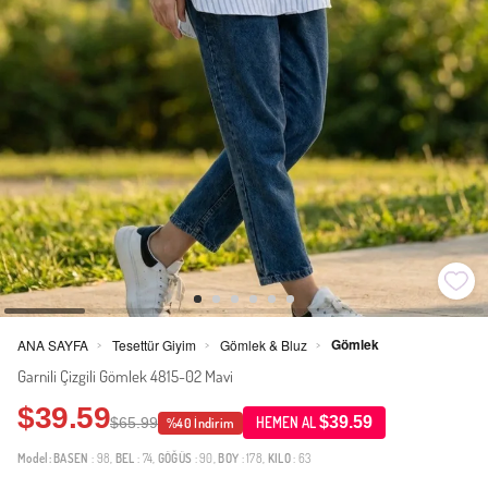
Gömlek
ANA SAYFA
Tesettür Giyim
Gömlek & Bluz
>
>
>
Garnili Çizgili Gömlek 4815-02 Mavi
$39.59
$39.59
$65.99
HEMEN AL
%40 İndirim
Model:
BASEN
: 98,
BEL
: 74,
GÖĞÜS
: 90,
BOY
: 178,
KILO
: 63