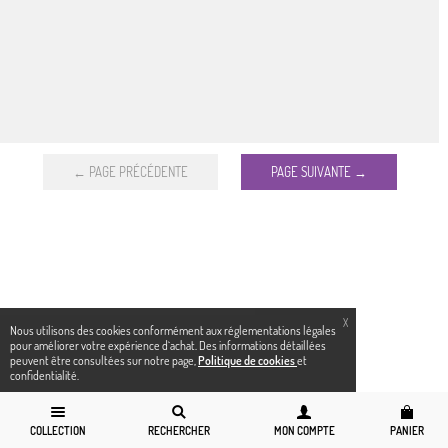
← PAGE PRÉCÉDENTE
PAGE SUIVANTE →
X
Nous utilisons des cookies conformément aux réglementations légales
pour améliorer votre expérience d`achat. Des informations détaillées
peuvent être consultées sur notre page,
Politique de cookies
et
confidentialité.
COLLECTION
RECHERCHER
MON COMPTE
PANIER