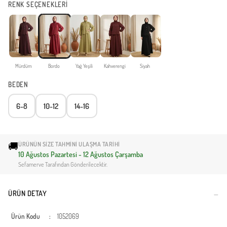
RENK SEÇENEKLERİ
Mürdüm
Bordo
Yağ Yeşili
Kahverengi
Siyah
BEDEN
6-8
10-12
14-16
🚚
ÜRÜNÜN SIZE TAHMINI ULAŞMA TARIHI
10 Ağustos Pazartesi - 12 Ağustos Çarşamba
Sefamerve Tarafından Gönderilecektir.
ÜRÜN DETAY
Ürün Kodu
:
1052069