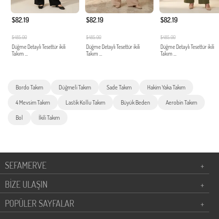
$82.19
$82.19
$82.19
$485.00
$485.00
$485.00
Düğme Detaylı Tesettür ikili
Düğme Detaylı Tesettür ikili
Düğme Detaylı Tesettür ikili
Takım ...
Takım ...
Takım ...
Bordo Takım
Düğmeli Takım
Sade Takım
Hakim Yaka Takım
4 Mevsim Takım
Lastik Kollu Takım
Büyük Beden
Aerobin Takım
Bol
İkili Takım
SEFAMERVE
+
BİZE ULAŞIN
+
POPÜLER SAYFALAR
+