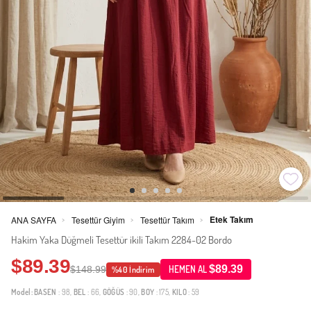
Etek Takım
ANA SAYFA
Tesettür Giyim
Tesettür Takım
>
>
>
Hakim Yaka Düğmeli Tesettür ikili Takım 2284-02 Bordo
$89.39
$89.39
$148.99
HEMEN AL
%40 İndirim
Model:
BASEN
: 98,
BEL
: 66,
GÖĞÜS
: 90,
BOY
: 175,
KILO
: 59