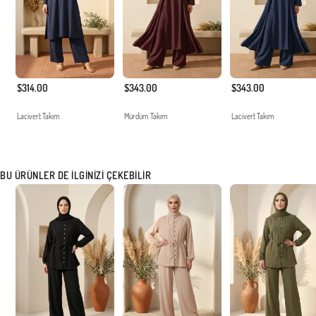
$314.00
$343.00
$343.00
Lacivert Takım
Mürdüm Takım
Lacivert Takım
BU ÜRÜNLER DE İLGINIZI ÇEKEBILIR