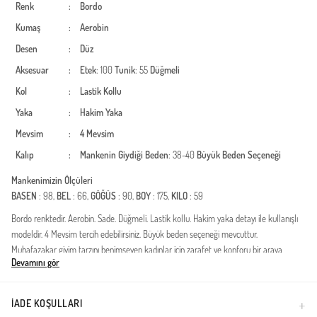
Renk
:
Bordo
Kumaş
:
Aerobin
Desen
:
Düz
Aksesuar
:
Etek
: 100
Tunik
: 55
Düğmeli
Kol
:
Lastik Kollu
Yaka
:
Hakim Yaka
Mevsim
:
4 Mevsim
Kalıp
:
Mankenin Giydiği Beden
: 38-40
Büyük Beden Seçeneği
Mankenimizin Ölçüleri
BASEN
: 98,
BEL
: 66,
GÖĞÜS
: 90,
BOY
: 175,
KILO
: 59
Bordo renktedir. Aerobin. Sade. Düğmeli. Lastik kollu. Hakim yaka detayı ile kullanışlı
modeldir. 4 Mevsim tercih edebilirsiniz. Büyük beden seçeneği mevcuttur.
Muhafazakar giyim tarzını benimseyen kadınlar için zarafet ve konforu bir araya
Devamını gör
getiren bu özel tasarım, gardırobunuzun en joker parçası olmaya aday. Dört mevsim
boyunca kullanıma uygun yapısıyla öne çıkan bu model, gündüzden geceye her
ortama uyum sağlar.Kumaş Özelliği: Yüksek kaliteli Aerobin kumaştan üretilmiştir.
İADE KOŞULLARI
Nefes alan yapısı sayesinde terletme yapmaz ve gün boyu ferah bir kullanım