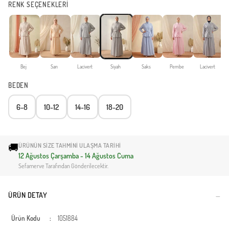
RENK SEÇENEKLERİ
Bej
Sarı
Lacivert
Siyah
Saks
Pembe
Lacivert
BEDEN
6-8
10-12
14-16
18-20
🚚
ÜRÜNÜN SIZE TAHMINI ULAŞMA TARIHI
12 Ağustos Çarşamba - 14 Ağustos Cuma
Sefamerve Tarafından Gönderilecektir.
ÜRÜN DETAY
Ürün Kodu
:
1051884