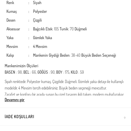
Renk
:
Siyah
Kumaş
:
Polyester
Desen
:
Çizgili
Aksesuar
:
Bağcıklı
Etek
: 105
Tunik
: 70
Düğmeli
Yaka
:
Gömlek Yaka
Mevsim
:
4 Mevsim
Kalıp
:
Mankenin Giydiği Beden
: 38-40
Büyük Beden Seçeneği
Mankenimizin Ölçüleri
BASEN
: 98,
BEL
: 66,
GÖĞÜS
: 90,
BOY
: 175,
KILO
: 59
Siyah renktedir. Polyester kumaş. Çizgilidir. Düğmeli. Gömlek yaka detayı ile kullanışlı
modeldir. 4 Mevsim tercih edebilirsiniz. Büyük beden seçeneği mevcuttur.
Zarafet ve konforu bir arada sunan bu özel tasarım ikili takım, modern muhafazakar
Devamını gör
giyim stilinin en seçkin örneklerinden biridir. Polo yaka detayına sahip uzun tunik ve
uyumlu maksi boy etekten oluşan bu kombin, gardırobunuzun en joker parçası olmaya
adaydır. Polyester dokunun sunduğu dayanıklılık ve kolay ütülenebilir yapısı sayesinde
İADE KOŞULLARI
günlük kullanımda büyük kolaylık sağlar.Kumaş Özelliği: Yüksek kaliteli polyester
kumaştan üretilmiştir.Kullanım Sezonu: Dört mevsim kullanıma uygun nefes alabilen