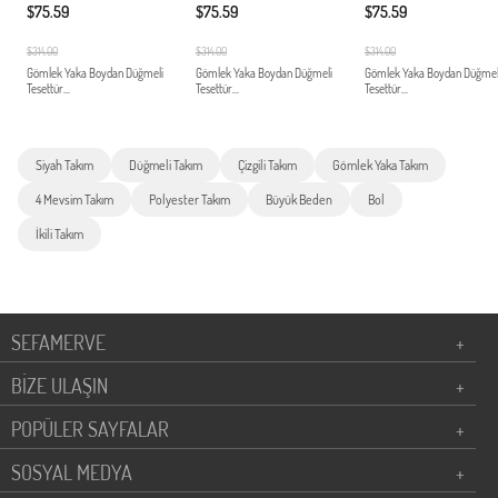
$75.59
$75.59
$75.59
$314.00
$314.00
$314.00
Gömlek Yaka Boydan Düğmeli
Gömlek Yaka Boydan Düğmeli
Gömlek Yaka Boydan Düğmel
Tesettür...
Tesettür...
Tesettür...
Siyah Takım
Düğmeli Takım
Çizgili Takım
Gömlek Yaka Takım
4 Mevsim Takım
Polyester Takım
Büyük Beden
Bol
İkili Takım
SEFAMERVE
+
BİZE ULAŞIN
+
POPÜLER SAYFALAR
+
SOSYAL MEDYA
+