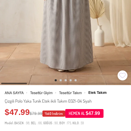
Etek Takım
ANA SAYFA
Tesettür Giyim
Tesettür Takım
>
>
>
Çizgili Polo Yaka Tunik Etek ikili Takım 0321-04 Siyah
$47.99
$47.99
$79.99
HEMEN AL
%40 İndirim
Model:
BASEN
: 98,
BEL
: 66,
GÖĞÜS
: 90,
BOY
: 175,
KILO
: 59