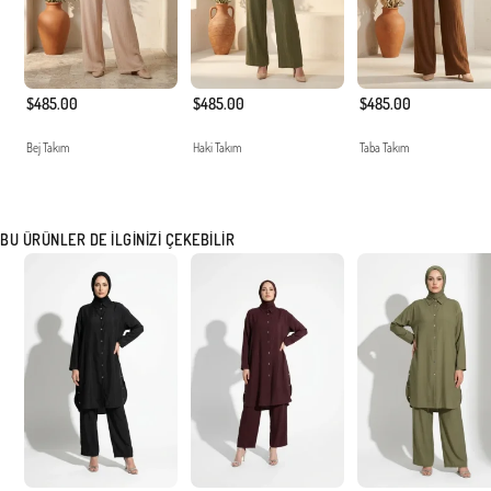
$485.00
$485.00
$485.00
Bej Takım
Haki Takım
Taba Takım
BU ÜRÜNLER DE İLGINIZI ÇEKEBILIR