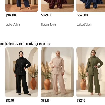
$314.00
$343.00
$343.00
Lacivert Takım
Mürdüm Takım
Lacivert Takım
BU ÜRÜNLER DE İLGINIZI ÇEKEBILIR
$82.19
$82.19
$82.19