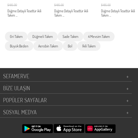
$485.00
$485.00
$485.00
Düğme Detaylı Tesettür ikili
Düğme Detaylı Tesettür ikili
Düğme Detaylı Tesettür ikili
Takım ...
Takım ...
Takım ...
Gri Takım
Düğmeli Takım
Sade Takım
4 Mevsim Takım
Büyük Beden
Aerobin Takım
Bol
İkili Takım
SEFAMERVE
+
BİZE ULAŞIN
+
POPÜLER SAYFALAR
+
SOSYAL MEDYA
+