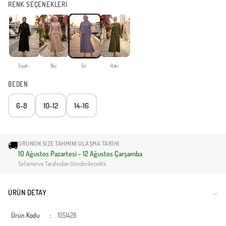
RENK SEÇENEKLERİ
Siyah
Bej
Gri
Haki
BEDEN
6-8
10-12
14-16
🚚
ÜRÜNÜN SIZE TAHMINI ULAŞMA TARIHI
10 Ağustos Pazartesi - 12 Ağustos Çarşamba
Sefamerve Tarafından Gönderilecektir.
ÜRÜN DETAY
Ürün Kodu
:
1051428