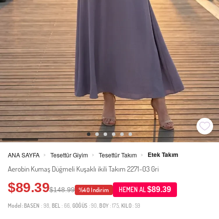
Etek Takım
ANA SAYFA
Tesettür Giyim
Tesettür Takım
>
>
>
Aerobin Kumaş Düğmeli Kuşaklı ikili Takım 2271-03 Gri
$89.39
$89.39
$148.99
HEMEN AL
%40 İndirim
Model:
BASEN
: 98,
BEL
: 66,
GÖĞÜS
: 90,
BOY
: 175,
KILO
: 59