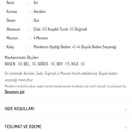
Renk
:
Gri
Kumaş
:
Aerobin
Desen
:
Düz
Aksesuar
:
Etek
: 105
Kuşaklı
Tunik
: 60
Düğmeli
Mevsim
:
4 Mevsim
Kalıp
:
Mankenin Giydiği Beden
: 42-44
Büyük Beden Seçeneği
Mankenimizin Ölçüleri
BASEN
: 98,
BEL
: 66,
GÖĞÜS
: 90,
BOY
: 175,
KILO
: 59
Gri renktedir. Aerobin. Sade. Düğmeli. 4 Mevsim tercih edebilirsiniz. Büyük beden
seçeneği mevcuttur.
Modern muhafazakar giyim tarzını benimseyen kadınlar için özel olarak tasarlanan bu
Devamını gör
ikili takım, şıklığı ve fonksiyonelliği bir araya getiriyor. Yüksek kaliteli modal dokusu
sayesinde cildinize nefes aldırırken, gün boyu süren bir ferahlık hissi sunar. Dört
mevsim kullanıma uygun olan bu özel tasarım, gardırobunuzun en joker parçalarından
İADE KOŞULLARI
biri olmaya adaydır.Kumaş Özelliği: Birinci sınıf modal ve aerobin karışımlı dokusuyla
kırışmaya dayanıklı ve ütü gerektirmeyen bir yapıya sahiptir.Tasarım Detayları: Ön
kısımdaki zarif düğme detayları ve modern kesimi ile hem günlük hem de özel
TESLIMAT VE ÖDEME
davetlerde kullanım imkanı sağlar.Kalıp ve Konfor: Rahat kesimi sayesinde hareket