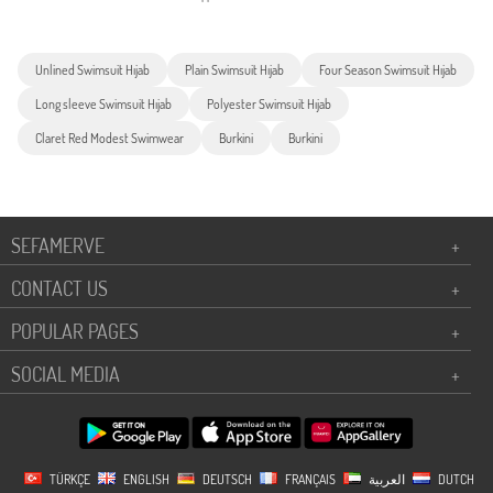
Unlined Swimsuit Hıjab
Plain Swimsuit Hıjab
Four Season Swimsuit Hıjab
Long sleeve Swimsuit Hıjab
Polyester Swimsuit Hıjab
Claret Red Modest Swimwear
Burkini
Burkini
SEFAMERVE
+
CONTACT US
+
POPULAR PAGES
+
SOCIAL MEDIA
+
TÜRKÇE
ENGLISH
DEUTSCH
FRANÇAIS
العربية
DUTCH