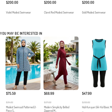
$200.00
$200.00
$200.00
Violet Modest Swimwear
Claret Red Modest Swimwear
Gold Modest Swimwear
YOU MAY BE INTERESTED IN
$75.59
$68.99
$47.99
$314.00
$371.00
$200.00
Modest Swimsuit Patterned 2-
Modern Simplicity Belted
Hızlı Kuruyan Sıfır Kol Basic 
Piece S...
Zippered M...
...