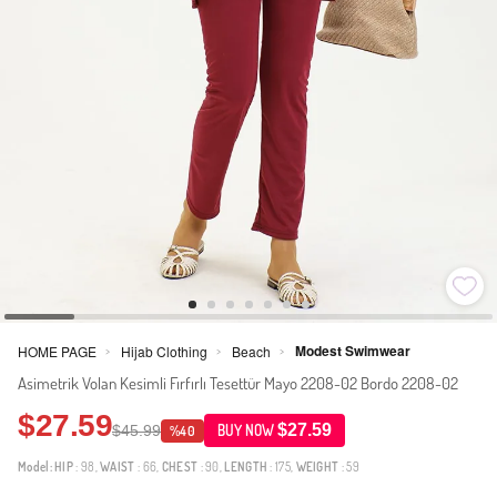
Modest Swimwear
HOME PAGE
Hijab Clothing
Beach
>
>
>
Asimetrik Volan Kesimli Fırfırlı Tesettür Mayo 2208-02 Bordo 2208-02
$27.59
$27.59
$45.99
BUY NOW
%40
Model:
HIP
: 98,
WAIST
: 66,
CHEST
: 90,
LENGTH
: 175,
WEIGHT
: 59