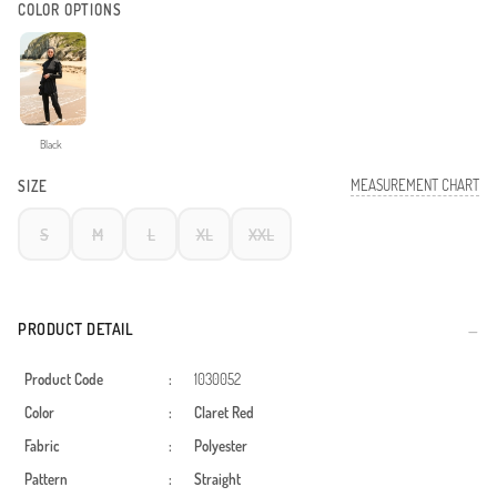
COLOR OPTIONS
Black
MEASUREMENT CHART
SIZE
S
M
L
XL
XXL
PRODUCT DETAIL
Product Code
:
1030052
Color
:
Claret Red
Fabric
:
Polyester
Pattern
:
Straight