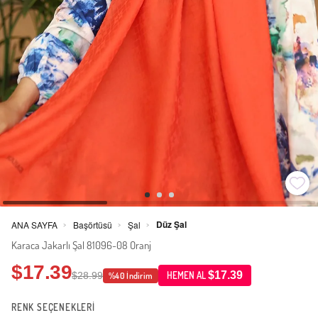
Düz Şal
ANA SAYFA
Başörtüsü
Şal
>
>
>
Karaca Jakarlı Şal 81096-08 Oranj
$17.39
$17.39
$28.99
HEMEN AL
%40 İndirim
RENK SEÇENEKLERİ