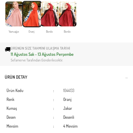
Yavruağzı
Oranj
Bordo
Bordo
🚚
ÜRÜNÜN SIZE TAHMINI ULAŞMA TARIHI
11 Ağustos Salı - 13 Ağustos Perşembe
Sefamerve Tarafından Gönderilecektir.
ÜRÜN DETAY
Ürün Kodu
:
1044133
Renk
:
Oranj
Kumaş
:
Jakar
Desen
:
Desenli
Mevsim
:
4 Mevsim