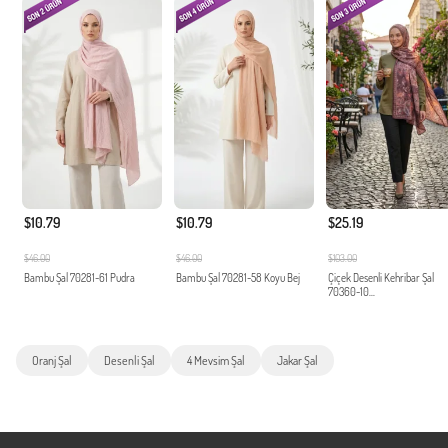
$10.79
$10.79
$25.19
$46.00
$46.00
$103.00
Bambu Şal 70281-61 Pudra
Bambu Şal 70281-58 Koyu Bej
Çiçek Desenli Kehribar Şal
70360-10...
Oranj Şal
Desenli Şal
4 Mevsim Şal
Jakar Şal