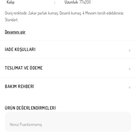
Kalıp
:
Uzunluk
: 77x200
Oranj renktedir. Jakar parlak kumaş. Desenli kumaş. 4 Mevsim tercih edebilirsiniz.
Standart.
Türkiye'de üretilmiştir.
Devamını gör
İADE KOŞULLARI
TESLIMAT VE ÖDEME
BAKIM REHBERI
ÜRÜN DEĞERLENDIRMELERI
Henüz Puanlanmamış