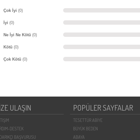
Çok İyi
(0)
İyi
(0)
Ne İyi Ne Kötü
(0)
Kötü
(0)
Çok Kötü
(0)
İZE ULAŞIN
POPÜLER SAYFALAR
ETIŞIM
TESETTÜR ABİYE
RDIM-DESTEK
BÜYÜK BEDEN
DARIKÇI BAŞVURUSU
ABAYA