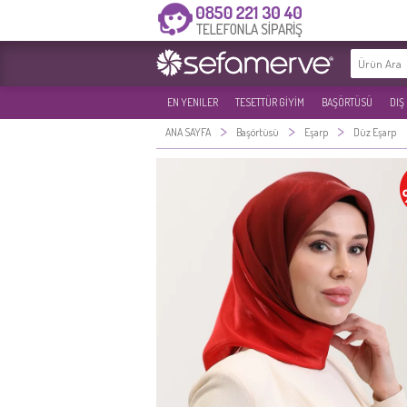
EN YENILER
TESETTÜR GİYİM
BAŞÖRTÜSÜ
DIŞ
>
>
>
ANA SAYFA
Başörtüsü
Eşarp
Düz Eşarp