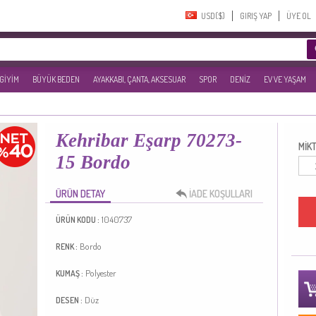
USD($)‎
GIRIŞ YAP
ÜYE OL
 GİYİM
BÜYÜK BEDEN
AYAKKABI, ÇANTA, AKSESUAR
SPOR
DENİZ
EV VE YAŞAM
Kehribar Eşarp 70273-
MİKT
15 Bordo
ÜRÜN DETAY
İADE KOŞULLARI
1040737
ÜRÜN KODU :
Bordo
RENK :
Polyester
KUMAŞ :
Düz
DESEN :