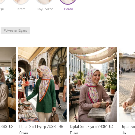
ili
Krem
Koyu Vizon
Bordo
Polyester Eşarp
 70363-02
Dijital Soft Eşarp 70361-06
Dijital Soft Eşarp 70361-04
Dijital 
Oranj
Fuşya
Lila