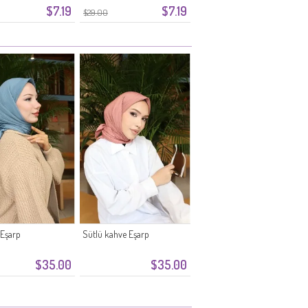
$7.19
$7.19
$29.00
 Eşarp
Sütlü kahve Eşarp
$35.00
$35.00