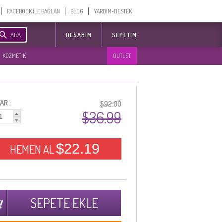
FACEBOOK İLE BAĞLAN
BLOG
YARDIM-DESTEK
ARA
HESABIM
SEPETIM
KOZMETİK
OUTLET
AR :
$92.00
$36.99
$22.19
HEMEN AL
SEPETE EKLE