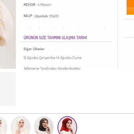
4 Mevsim
MEVSIM :
Uzunluk:
95x95
KALIP :
Bordo renktedir. Polyester kumaş. Sade. 4 Mevsim tercih
edebilirsiniz. Standart.
ÜRÜNÜN SIZE TAHMINI ULAŞMA TARIHI
Türkiye'de üretilmiştir.
Diğer Ülkeler
12 Ağustos Çarşamba-14 Ağustos Cuma
Sefamerve Tarafından Gönderilecektir.