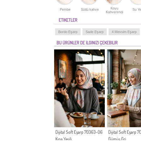
Koyu
Pembe
Sütlü kahve
Su Yeş
Kahverengi
ETIKETLER
Bordo Eşarp
Sade Eşarp
4 Mevsim Eşarp
BU ÜRÜNLER DE İLGINIZI ÇEKEBILIR
Dijital Soft Eşarp 70363-06
Dijital Soft Eşarp
Kına Yeşili
Gümüş Gri