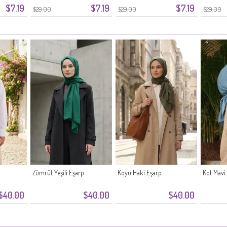
$7.19
$7.19
$7.19
$29.00
$29.00
$29.00
Zümrüt Yeşili Eşarp
Koyu Haki Eşarp
Kot Mavi
$40.00
$40.00
$40.00