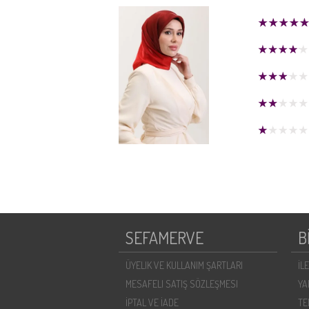
SEFAMERVE
B
ÜYELIK VE KULLANIM ŞARTLARI
İL
MESAFELI SATIŞ SÖZLEŞMESI
YA
İPTAL VE İADE
TE