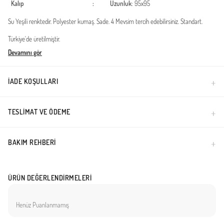
Kalıp
:
Uzunluk
: 95x95
Su Yeşili renktedir. Polyester kumaş. Sade. 4 Mevsim tercih edebilirsiniz. Standart.
Türkiye'de üretilmiştir.
Devamını gör
İADE KOŞULLARI
TESLIMAT VE ÖDEME
BAKIM REHBERI
ÜRÜN DEĞERLENDIRMELERI
Henüz Puanlanmamış