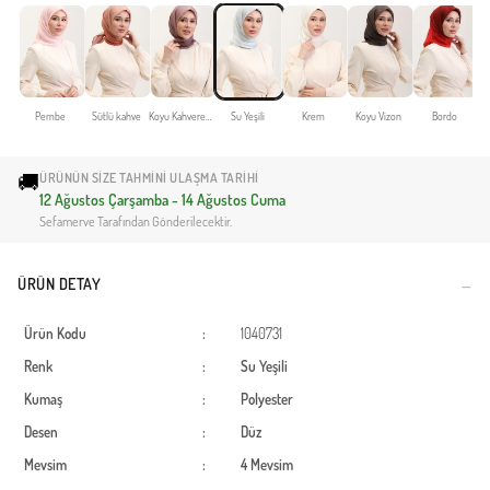
Pembe
Sütlü kahve
Koyu Kahverengi
Su Yeşili
Krem
Koyu Vizon
Bordo
🚚
ÜRÜNÜN SIZE TAHMINI ULAŞMA TARIHI
12 Ağustos Çarşamba - 14 Ağustos Cuma
Sefamerve Tarafından Gönderilecektir.
ÜRÜN DETAY
Ürün Kodu
:
1040731
Renk
:
Su Yeşili
Kumaş
:
Polyester
Desen
:
Düz
Mevsim
:
4 Mevsim