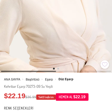
Düz Eşarp
ANA SAYFA
Başörtüsü
Eşarp
>
>
>
Kehribar Eşarp 70273-09 Su Yeşili
$22.19
$22.19
$36.99
HEMEN AL
%40 İndirim
RENK SEÇENEKLERİ