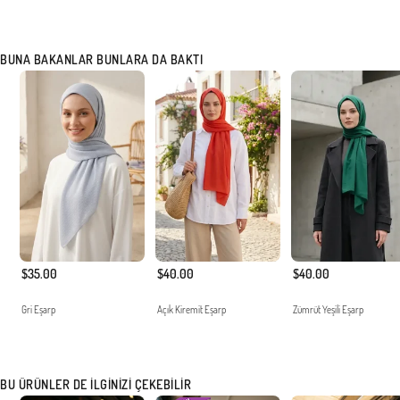
BUNA BAKANLAR BUNLARA DA BAKTI
$35.00
$40.00
$40.00
Gri Eşarp
Açık Kiremit Eşarp
Zümrüt Yeşili Eşarp
BU ÜRÜNLER DE İLGINIZI ÇEKEBILIR