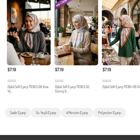
$7.19
$7.19
$7.19
$29.00
$29.00
$29.00
Dijital Soft Eşarp 70363-06 Kına
Dijital Soft Eşarp 70363-02
Dijital Soft Eşarp 70361-06 O
Ye...
Gümüş G...
Sade Eşarp
Su Yeşili Eşarp
4 Mevsim Eşarp
Polyester Eşarp