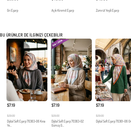
Gri Eşarp
Açık Kiremit Eşarp
Zümrüt Yeşili Eşarp
BU ÜRÜNLER DE İLGINIZI ÇEKEBILIR
$7.19
$7.19
$7.19
$29.00
$29.00
$29.00
Dijital Soft Eşarp 70363-06 Kına
Dijital Soft Eşarp 70363-02
Dijital Soft Eşarp 70361-06 O
Ye...
Gümüş G...