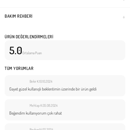
BAKIM REHBERI
ÜRÜN DEĞERLENDIRMELERI
5.0
Ortalama Puan
TÜM YORUMLAR
Bekir K.
10.10.2024
Gayet güzel kullanışlı beklentimin üzerinde bir ürün geldi
Mehtap K.
05.08.2024
Beğendim kullanıyorum çok rahat
Reyhan
14.02.2024