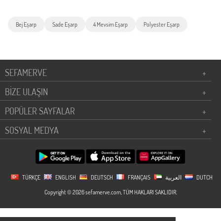
Bej Eşarp
Sade Eşarp
4 Mevsim Eşarp
Polyester Eşarp
SEFAMERVE
+
BİZE ULAŞIN
+
POPÜLER SAYFALAR
+
SOSYAL MEDYA
+
TÜRKÇE
ENGLISH
DEUTSCH
FRANÇAIS
العربية
DUTCH
Copyright © 2026 sefamerve.com, TÜM HAKLARI SAKLIDIR.