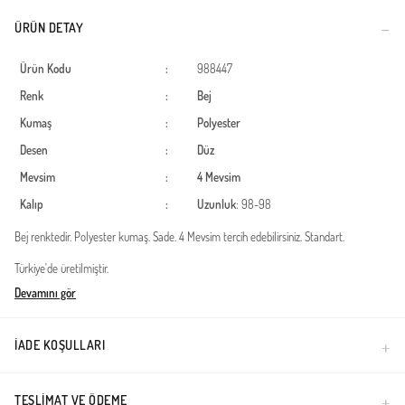
ÜRÜN DETAY
Ürün Kodu
:
988447
Renk
:
Bej
Kumaş
:
Polyester
Desen
:
Düz
Mevsim
:
4 Mevsim
Kalıp
:
Uzunluk
: 98-98
Bej renktedir. Polyester kumaş. Sade. 4 Mevsim tercih edebilirsiniz. Standart.
Türkiye'de üretilmiştir.
Devamını gör
İADE KOŞULLARI
TESLIMAT VE ÖDEME