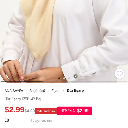
Düz Eşarp
ANA SAYFA
Başörtüsü
Eşarp
>
>
>
Düz Eşarp 1266-47 Bej
$2.99
$2.99
$4.99
HEMEN AL
%40 İndirim
5.0
4 Değerlendirme
·