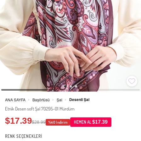
Desenli Şal
ANA SAYFA
Başörtüsü
Şal
>
>
>
Etnik Desen soft Şal 70295-01 Mürdüm
$17.39
$17.39
$28.99
HEMEN AL
%40 İndirim
RENK SEÇENEKLERİ