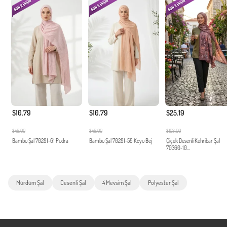
$10.79
$10.79
$25.19
$46.00
$46.00
$103.00
Bambu Şal 70281-61 Pudra
Bambu Şal 70281-58 Koyu Bej
Çiçek Desenli Kehribar Şal
70360-10...
Mürdüm Şal
Desenli Şal
4 Mevsim Şal
Polyester Şal