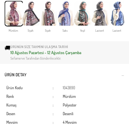
Mürdüm
Siyah
Siyah
Saks
Yeşil
Lacivert
Lacivert
🚚
ÜRÜNÜN SIZE TAHMINI ULAŞMA TARIHI
10 Ağustos Pazartesi - 12 Ağustos Çarşamba
Sefamerve Tarafından Gönderilecektir.
ÜRÜN DETAY
Ürün Kodu
:
1043890
Renk
:
Mürdüm
Kumaş
:
Polyester
Desen
:
Desenli
Mevsim
:
4 Mevsim