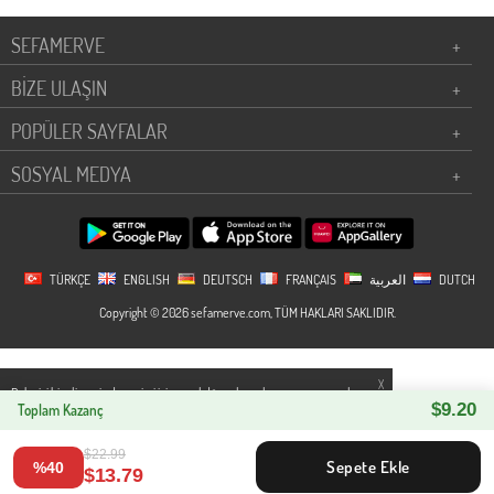
SEFAMERVE
+
BİZE ULAŞIN
+
POPÜLER SAYFALAR
+
SOSYAL MEDYA
+
TÜRKÇE
ENGLISH
DEUTSCH
FRANÇAIS
العربية
DUTCH
Copyright © 2026 sefamerve.com, TÜM HAKLARI SAKLIDIR.
X
Daha iyi bir alisveris deneyimi icin yasal düzenlemelere uygun çerezler
$9.20
kullanıyoruz. Detaylı bilgiye
Toplam Kazanç
Gizlilik ve Çerez Politikası
sayfamızdan
erişebilirsiniz.
$22.99
Sepete Ekle
%40
$13.79