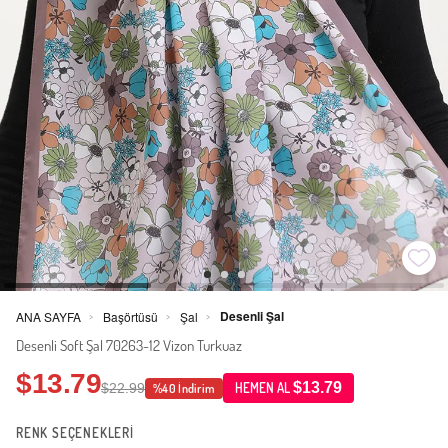
Desenli Şal
ANA SAYFA
Başörtüsü
Şal
>
>
>
Desenli Soft Şal 70263-12 Vizon Turkuaz
$13.79
$13.79
$22.99
HEMEN AL
%40 İndirim
RENK SEÇENEKLERİ