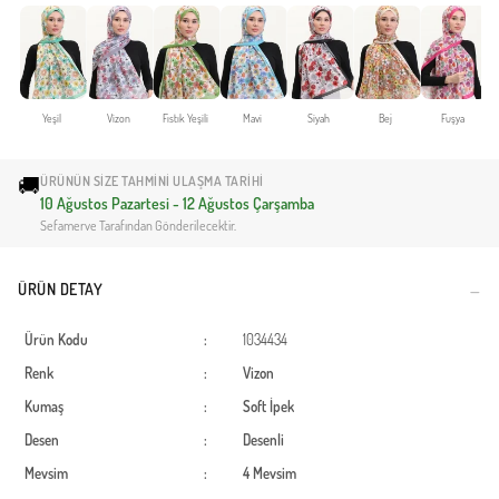
Yeşil
Vizon
Fıstık Yeşili
Mavi
Siyah
Bej
Fuşya
🚚
ÜRÜNÜN SIZE TAHMINI ULAŞMA TARIHI
10 Ağustos Pazartesi - 12 Ağustos Çarşamba
Sefamerve Tarafından Gönderilecektir.
ÜRÜN DETAY
Ürün Kodu
:
1034434
Renk
:
Vizon
Kumaş
:
Soft İpek
Desen
:
Desenli
Mevsim
:
4 Mevsim