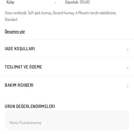
Kalıp
:
Uzunluk
: 90x90
Vizon renktedir. Soft ipek kumaş. Desenli kumaş. 4 Mevsim tercih edebilirsiniz.
Standart.
Türkiye'de üretilmiştir.
Devamını gör
İADE KOŞULLARI
TESLIMAT VE ÖDEME
BAKIM REHBERI
ÜRÜN DEĞERLENDIRMELERI
Henüz Puanlanmamış