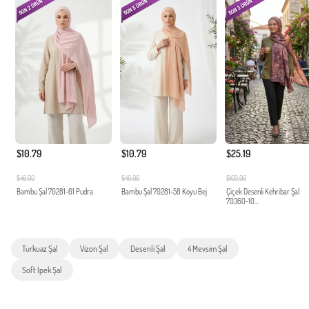
$10.79
$10.79
$25.19
$46.00
$46.00
$103.00
Bambu Şal 70281-61 Pudra
Bambu Şal 70281-58 Koyu Bej
Çiçek Desenli Kehribar Şal
70360-10...
Turkuaz Şal
Vizon Şal
Desenli Şal
4 Mevsim Şal
Soft İpek Şal