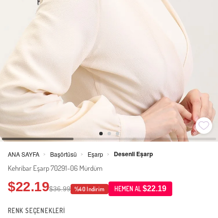
Desenli Eşarp
ANA SAYFA
Başörtüsü
Eşarp
>
>
>
Kehribar Eşarp 70291-06 Mürdüm
$22.19
$22.19
$36.99
HEMEN AL
%40 İndirim
RENK SEÇENEKLERİ