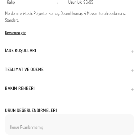
Kalıp
:
Uzunluk
: 95x95
Mürdüm renktedir. Polyester kumaş. Desenli kumaş. 4 Mevsim tercih edebilirsiniz.
Standart.
Türkiye'de üretilmiştir.
Devamını gör
İADE KOŞULLARI
TESLIMAT VE ÖDEME
BAKIM REHBERI
ÜRÜN DEĞERLENDIRMELERI
Henüz Puanlanmamış