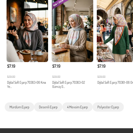
$7.19
$7.19
$7.19
$29.00
$29.00
$29.00
Dijital Soft Eşarp 70363-06 Kına
Dijital Soft Eşarp 70363-02
Dijital Soft Eşarp 70361-06 O
Ye...
Gümüş G...
Mürdüm Eşarp
Desenli Eşarp
4 Mevsim Eşarp
Polyester Eşarp