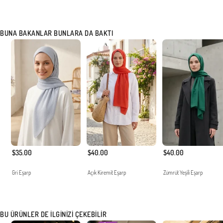
BUNA BAKANLAR BUNLARA DA BAKTI
$35.00
$40.00
$40.00
Gri Eşarp
Açık Kiremit Eşarp
Zümrüt Yeşili Eşarp
BU ÜRÜNLER DE İLGINIZI ÇEKEBILIR