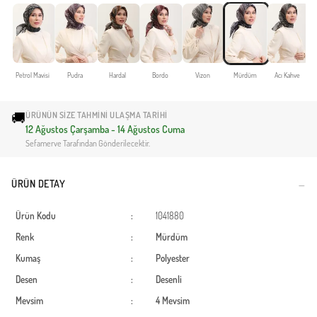
Petrol Mavisi
Pudra
Hardal
Bordo
Vizon
Mürdüm
Acı Kahve
🚚
ÜRÜNÜN SIZE TAHMINI ULAŞMA TARIHI
12 Ağustos Çarşamba - 14 Ağustos Cuma
Sefamerve Tarafından Gönderilecektir.
ÜRÜN DETAY
Ürün Kodu
:
1041880
Renk
:
Mürdüm
Kumaş
:
Polyester
Desen
:
Desenli
Mevsim
:
4 Mevsim