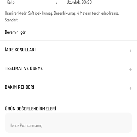
Kalıp
:
Uzunluk
: 90x90
Oranj renktedir. Soft ipek kumaş. Desenli kumaş. 4 Mevsim tercih edebilirsiniz.
Standart.
Türkiye'de üretilmiştir.
Devamını gör
İADE KOŞULLARI
TESLIMAT VE ÖDEME
BAKIM REHBERI
ÜRÜN DEĞERLENDIRMELERI
Henüz Puanlanmamış