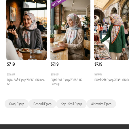
$7.19
$7.19
$7.19
$29.00
$29.00
$29.00
Dijital Soft Eşarp 70363-06 Kına
Dijital Soft Eşarp 70363-02
Dijital Soft Eşarp 70361-06 O
Ye...
Gümüş G...
Oranj Eşarp
Desenli Eşarp
Koyu Yeşil Eşarp
4 Mevsim Eşarp