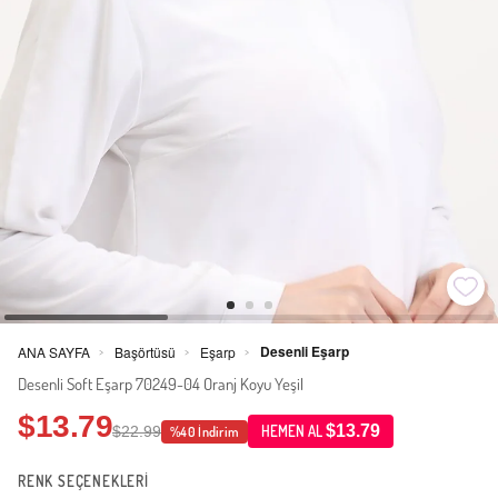
Desenli Eşarp
ANA SAYFA
Başörtüsü
Eşarp
>
>
>
Desenli Soft Eşarp 70249-04 Oranj Koyu Yeşil
$13.79
$13.79
$22.99
HEMEN AL
%40 İndirim
RENK SEÇENEKLERİ