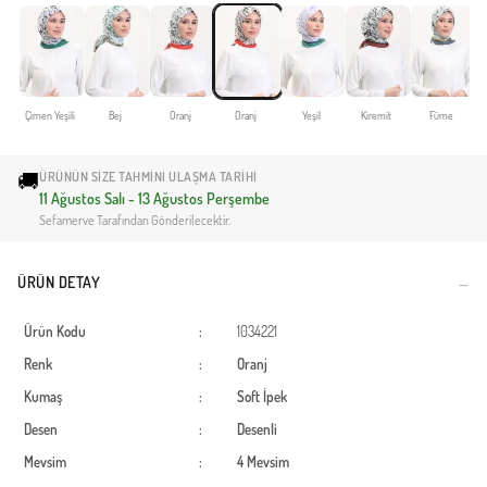
Çimen Yeşili
Bej
Oranj
Oranj
Yeşil
Kiremit
Füme
🚚
ÜRÜNÜN SIZE TAHMINI ULAŞMA TARIHI
11 Ağustos Salı - 13 Ağustos Perşembe
Sefamerve Tarafından Gönderilecektir.
ÜRÜN DETAY
Ürün Kodu
:
1034221
Renk
:
Oranj
Kumaş
:
Soft İpek
Desen
:
Desenli
Mevsim
:
4 Mevsim