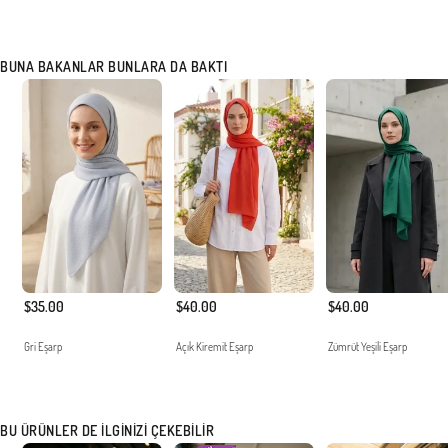
BUNA BAKANLAR BUNLARA DA BAKTI
$35.00
$40.00
$40.00
Gri Eşarp
Açık Kiremit Eşarp
Zümrüt Yeşili Eşarp
BU ÜRÜNLER DE İLGINIZI ÇEKEBILIR