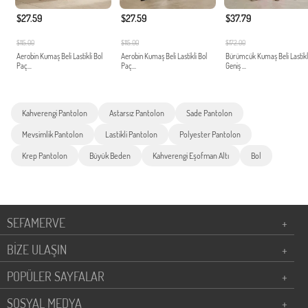
$27.59
$27.59
$37.79
$115.00
$115.00
$172.00
Aerobin Kumaş Beli Lastikli Bol
Aerobin Kumaş Beli Lastikli Bol
Bürümcük Kumaş Beli Lastikl
Paç...
Paç...
Geniş ...
Kahverengi Pantolon
Astarsız Pantolon
Sade Pantolon
Mevsimlik Pantolon
Lastikli Pantolon
Polyester Pantolon
Krep Pantolon
Büyük Beden
Kahverengi Eşofman Altı
Bol
SEFAMERVE
+
BİZE ULAŞIN
+
POPÜLER SAYFALAR
+
SOSYAL MEDYA
+