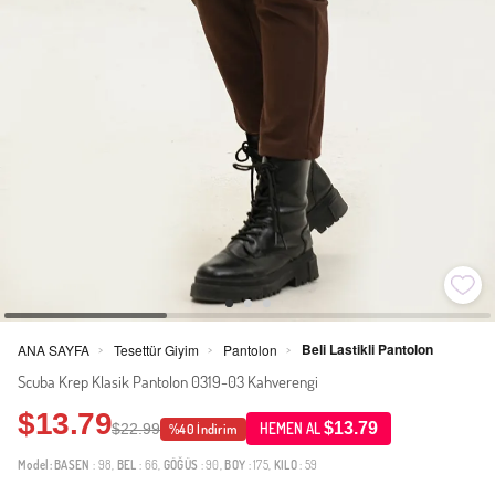
Beli Lastikli Pantolon
ANA SAYFA
Tesettür Giyim
Pantolon
>
>
>
Scuba Krep Klasik Pantolon 0319-03 Kahverengi
$13.79
$13.79
$22.99
HEMEN AL
%40 İndirim
Model:
BASEN
: 98,
BEL
: 66,
GÖĞÜS
: 90,
BOY
: 175,
KILO
: 59