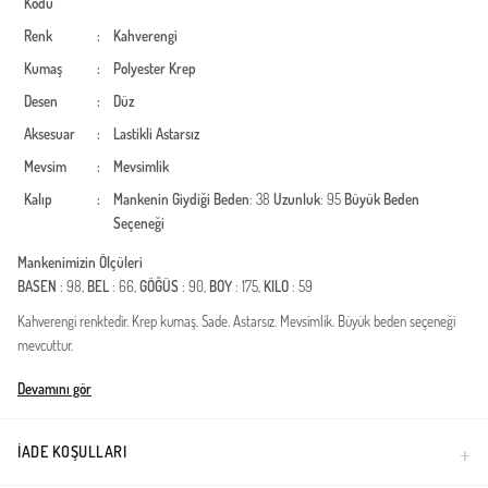
Kodu
Renk
:
Kahverengi
Kumaş
:
Polyester
Krep
Desen
:
Düz
Aksesuar
:
Lastikli
Astarsız
Mevsim
:
Mevsimlik
Kalıp
:
Mankenin Giydiği Beden
: 38
Uzunluk
: 95
Büyük Beden
Seçeneği
Mankenimizin Ölçüleri
BASEN
: 98,
BEL
: 66,
GÖĞÜS
: 90,
BOY
: 175,
KILO
: 59
Kahverengi renktedir. Krep kumaş. Sade. Astarsız. Mevsimlik. Büyük beden seçeneği
mevcuttur.
Türkiye'de üretilmiştir.
Devamını gör
İADE KOŞULLARI