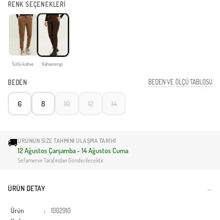
RENK SEÇENEKLERİ
Sütlü kahve
Kahverengi
BEDEN VE ÖLÇÜ TABLOSU
BEDEN
6
8
10
12
14
🚚
ÜRÜNÜN SIZE TAHMINI ULAŞMA TARIHI
12 Ağustos Çarşamba - 14 Ağustos Cuma
Sefamerve Tarafından Gönderilecektir.
ÜRÜN DETAY
Ürün
:
1002910