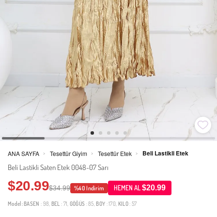
Beli Lastikli Etek
ANA SAYFA
Tesettür Giyim
Tesettür Etek
>
>
>
Beli Lastikli Saten Etek 0048-07 Sarı
$20.99
$20.99
$34.99
HEMEN AL
%40 İndirim
Model:
BASEN
: 98,
BEL
: 71,
GÖĞÜS
: 85,
BOY
: 170,
KILO
: 57