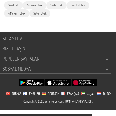
Sarı Etek
Astarsız Etek
Sade Etek
Lastikli Etek
4 Mevsim Etek
Saten Etek
SEFAMERVE
+
BİZE ULAŞIN
+
POPÜLER SAYFALAR
+
SOSYAL MEDYA
+
TÜRKÇE
ENGLISH
DEUTSCH
FRANÇAIS
العربية
DUTCH
Copyright © 2026 sefamerve.com, TÜM HAKLARI SAKLIDIR.