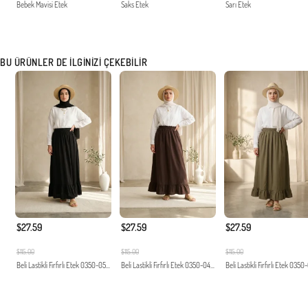
Bebek Mavisi Etek
Saks Etek
Sarı Etek
BU ÜRÜNLER DE İLGINIZI ÇEKEBILIR
$27.59
$27.59
$27.59
$115.00
$115.00
$115.00
Beli Lastikli Fırfırlı Etek 0350-05...
Beli Lastikli Fırfırlı Etek 0350-04...
Beli Lastikli Fırfırlı Etek 0350-