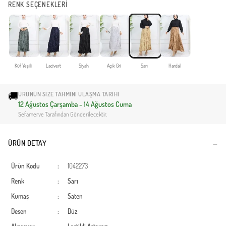
RENK SEÇENEKLERİ
Küf Yeşili
Lacivert
Siyah
Açık Gri
Sarı
Hardal
🚚
ÜRÜNÜN SIZE TAHMINI ULAŞMA TARIHI
12 Ağustos Çarşamba - 14 Ağustos Cuma
Sefamerve Tarafından Gönderilecektir.
ÜRÜN DETAY
Ürün Kodu
:
1042273
Renk
:
Sarı
Kumaş
:
Saten
Desen
:
Düz