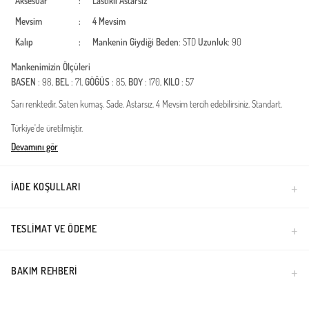
Aksesuar
:
Lastikli
Astarsız
Mevsim
:
4 Mevsim
Kalıp
:
Mankenin Giydiği Beden
: STD
Uzunluk
: 90
Mankenimizin Ölçüleri
BASEN
: 98,
BEL
: 71,
GÖĞÜS
: 85,
BOY
: 170,
KILO
: 57
Sarı renktedir. Saten kumaş. Sade. Astarsız. 4 Mevsim tercih edebilirsiniz. Standart.
Türkiye'de üretilmiştir.
Devamını gör
İADE KOŞULLARI
TESLIMAT VE ÖDEME
BAKIM REHBERI