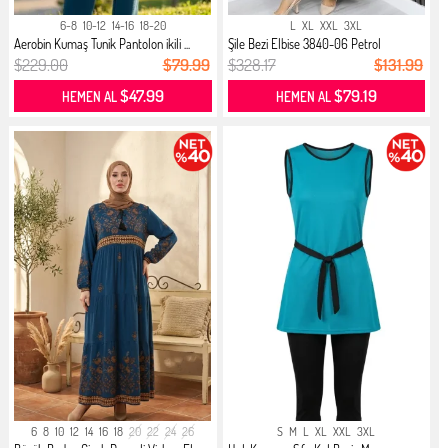
6-8
10-12
14-16
18-20
L
XL
XXL
3XL
Aerobin Kumaş Tunik Pantolon ikili ...
Şile Bezi Elbise 3840-06 Petrol
$229.00
$79.99
$328.17
$131.99
$47.99
$79.19
HEMEN AL
HEMEN AL
6
8
10
12
14
16
18
20
22
24
26
S
M
L
XL
XXL
3XL