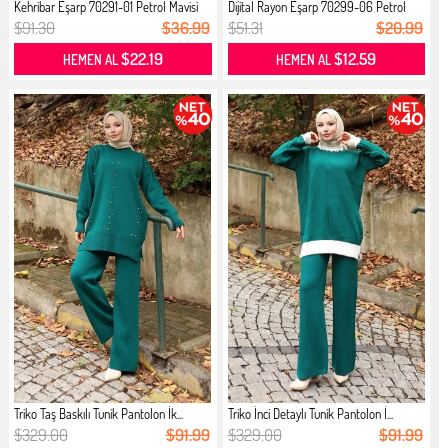
Kehribar Eşarp 70291-01 Petrol Mavisi
Dijital Rayon Eşarp 70299-06 Petrol
$91.30
$36.99
$51.31
$20.99
$22.19
$12.59
HEMEN AL
HEMEN AL
Triko Taş Baskılı Tunik Pantolon İk...
Triko İnci Detaylı Tunik Pantolon İ...
$329.00
$91.99
$329.00
$91.99