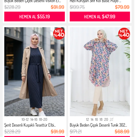
Büyük Beden Çiçek Desenli Viskon El...
Hızlı Kuruyan Sıfır Kol Basic Mayo ...
$228.29
$91.99
$199.75
$79.99
$55.19
$47.99
HEMEN AL
HEMEN AL
10-12
14-16
18-20
12
14
16
18
20
22
Şerit Desenli Kuşaklı Tesettür Elbi...
Büyük Beden Çiçek Desenli Tunik 302...
$228.29
$91.99
$171.21
$68.99