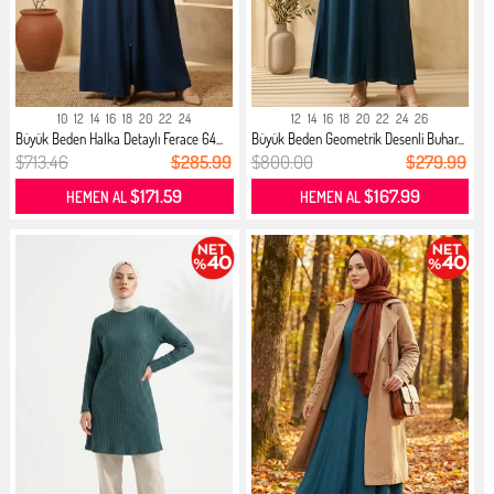
10
12
14
16
18
20
22
24
12
14
16
18
20
22
24
26
Büyük Beden Halka Detaylı Ferace 64...
Büyük Beden Geometrik Desenli Buhar...
$713.46
$285.99
$800.00
$279.99
$171.59
$167.99
HEMEN AL
HEMEN AL