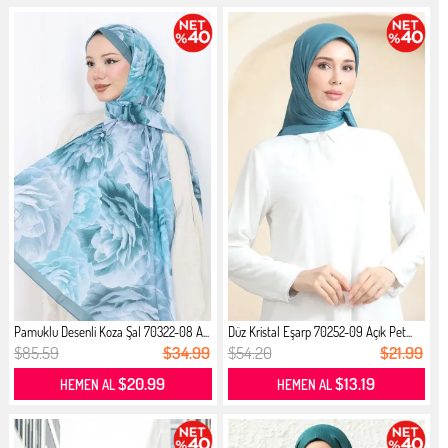
Pamuklu Desenli Koza Şal 70322-08 A...
Düz Kristal Eşarp 70252-09 Açık Pet...
$85.59
$34.99
$54.20
$21.99
$20.99
$13.19
HEMEN AL
HEMEN AL