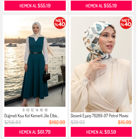
$55.19
$55.19
HEMEN AL
HEMEN AL
8
10
12
14
16
18
Düğmeli Kısa Kol Kemerli Jile Elbis...
Desenli Eşarp 70289-07 Petrol Mavisi
$256.83
$102.99
$39.93
$15.99
$61.79
$9.59
HEMEN AL
HEMEN AL