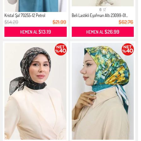
6
12
Kristal Şal 70255-12 Petrol
Beli Lastikli Eşofman Altı 23099-01...
$54.20
$21.99
$62.76
$13.19
$26.99
HEMEN AL
HEMEN AL