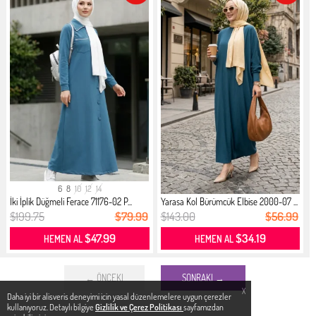
6
8
10
12
14
İki İplik Düğmeli Ferace 71176-02 P...
Yarasa Kol Bürümcük Elbise 2000-07 ...
$199.75
$79.99
$143.00
$56.99
$47.99
$34.19
HEMEN AL
HEMEN AL
← ÖNCEKI
SONRAKI →
X
Daha iyi bir alisveris deneyimi icin yasal düzenlemelere uygun çerezler
kullanıyoruz. Detaylı bilgiye
Gizlilik ve Çerez Politikası
sayfamızdan