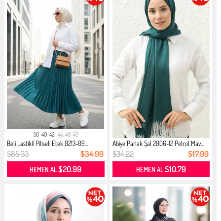
38-40-42
44-46-48
Beli Lastikli Piliseli Etek 0213-09...
Abiye Parlak Şal 2006-12 Petrol Mav...
$85.33
$34.99
$34.22
$17.99
$20.99
$10.79
HEMEN AL
HEMEN AL