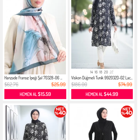
14
16
18
20
22
Hanzade Fransız İpeği Şal 70328-06 ...
Viskon Düğmeli Tunik 992032D-02 Lac...
$62.76
$25.99
$186.00
$74.99
$15.59
$44.99
HEMEN AL
HEMEN AL