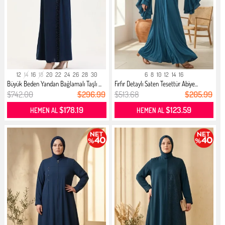
12
14
16
18
20
22
24
26
28
30
6
8
10
12
14
16
Büyük Beden Yandan Bağlamalı Taşlı ...
Fırfır Detaylı Saten Tesettür Abiye...
$742.00
$296.99
$513.68
$205.99
$178.19
$123.59
HEMEN AL
HEMEN AL