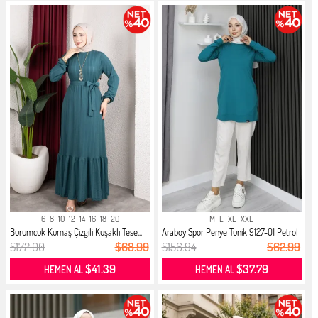
6
8
10
12
14
16
18
20
M
L
XL
XXL
Bürümcük Kumaş Çizgili Kuşaklı Tese...
Araboy Spor Penye Tunik 9127-01 Petrol
$172.00
$68.99
$156.94
$62.99
$41.39
$37.79
HEMEN AL
HEMEN AL