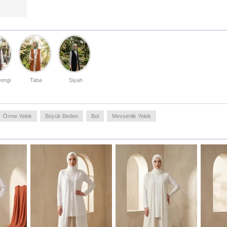
engi
Taba
Siyah
Örme Yelek
Büyük Beden
Bol
Mevsimlik Yelek