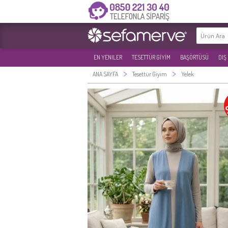
EN YENILER
TESETTÜR GİYİM
BAŞÖRTÜSÜ
DIŞ
>
>
ANA SAYFA
Tesettür Giyim
Yelek