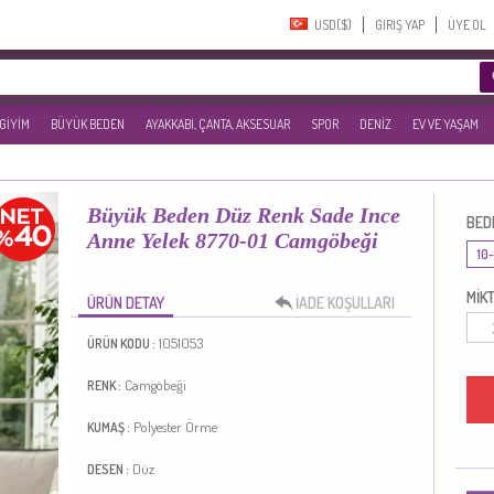
USD($)‎
GIRIŞ YAP
ÜYE OL
 GİYİM
BÜYÜK BEDEN
AYAKKABI, ÇANTA, AKSESUAR
SPOR
DENİZ
EV VE YAŞAM
Büyük Beden Düz Renk Sade Ince
BED
Anne Yelek 8770-01 Camgöbeği
10-
MİKT
ÜRÜN DETAY
İADE KOŞULLARI
1051053
ÜRÜN KODU :
Camgöbeği
RENK :
Polyester
Örme
KUMAŞ :
Düz
DESEN :