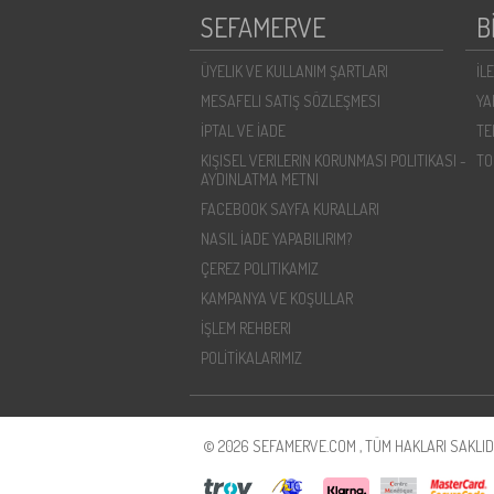
SEFAMERVE
B
ÜYELIK VE KULLANIM ŞARTLARI
İL
MESAFELI SATIŞ SÖZLEŞMESI
YA
İPTAL VE İADE
TE
KIŞISEL VERILERIN KORUNMASI POLITIKASI -
TO
AYDINLATMA METNI
FACEBOOK SAYFA KURALLARI
NASIL İADE YAPABILIRIM?
ÇEREZ POLITIKAMIZ
KAMPANYA VE KOŞULLAR
İŞLEM REHBERI
POLİTİKALARIMIZ
© 2026 SEFAMERVE.COM , TÜM HAKLARI SAKLIDI