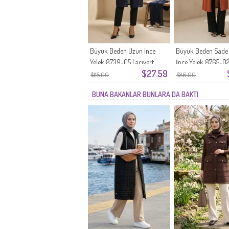
Büyük Beden Uzun Ince
Büyük Beden Sade
Yelek 8739-05 Lacivert
İnce Yelek 8765-0
$27.59
Kiremit
$115.00
$86.00
BUNA BAKANLAR BUNLARA DA BAKTI