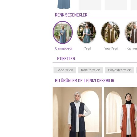
RENK SEÇENEKLERİ
Camgöbeği
Yeşil
Yağ Yeşili
Kahver
ETIKETLER
Sade Yelek
Kolsuz Yelek
Polyester Yelek
BU ÜRÜNLER DE İLGINIZI ÇEKEBILIR