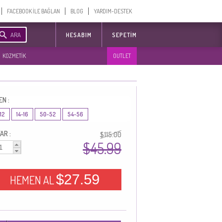
FACEBOOK İLE BAĞLAN
BLOG
YARDIM-DESTEK
ARA
HESABIM
SEPETIM
KOZMETİK
OUTLET
EN :
12
14-16
50-52
54-56
AR :
$115.00
$45.99
$27.59
HEMEN AL