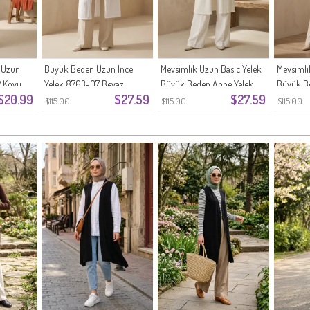
 Uzun
Büyük Beden Uzun Ince
Mevsimlik Uzun Basic Yelek
Mevsimli
2 Koyu
Yelek 8763-07 Beyaz
Büyük Beden Anne Yelek
Büyük B
$20.99
$27.59
$27.59
8747-04 Beyaz
8747-03 
$115.00
$115.00
$115.00