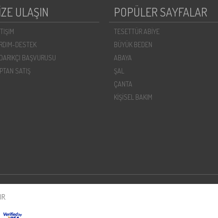
İZE ULAŞIN
POPÜLER SAYFALAR
ETIŞIM
TESETTÜR ABİYE
RDIM-DESTEK
BÜYÜK BEDEN
DARIKÇI BAŞVURUSU
ABAYA
PTAN SATIŞ
ŞAL
ÇANTA
KİŞİSEL BAKIM
R.