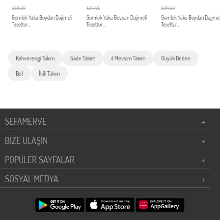
$314.00
$314.00
$314.00
Gömlek Yaka Boydan Düğmeli
Gömlek Yaka Boydan Düğmeli
Gömlek Yaka Boydan Düğmel
Tesettür...
Tesettür...
Tesettür...
Kahverengi Takım
Sade Takım
4 Mevsim Takım
Büyük Beden
Bol
İkili Takım
SEFAMERVE
+
BİZE ULAŞIN
+
POPÜLER SAYFALAR
+
SOSYAL MEDYA
+