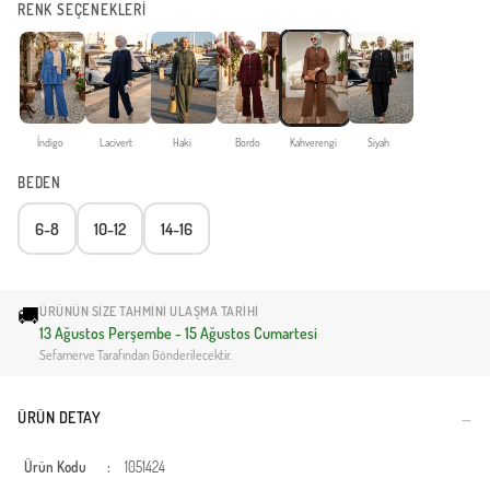
RENK SEÇENEKLERİ
İndigo
Lacivert
Haki
Bordo
Kahverengi
Siyah
BEDEN
6-8
10-12
14-16
🚚
ÜRÜNÜN SIZE TAHMINI ULAŞMA TARIHI
13 Ağustos Perşembe - 15 Ağustos Cumartesi
Sefamerve Tarafından Gönderilecektir.
ÜRÜN DETAY
Ürün Kodu
:
1051424