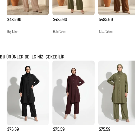
$485.00
$485.00
$485.00
Bej Takım
Haki Takım
Taba Takım
BU ÜRÜNLER DE İLGINIZI ÇEKEBILIR
$75.59
$75.59
$75.59