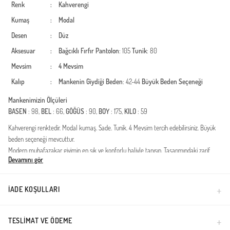
Renk
:
Kahverengi
Kumaş
:
Modal
Desen
:
Düz
Aksesuar
:
Bağcıklı
Fırfır
Pantolon
: 105
Tunik
: 80
Mevsim
:
4 Mevsim
Kalıp
:
Mankenin Giydiği Beden
: 42-44
Büyük Beden Seçeneği
Mankenimizin Ölçüleri
BASEN
: 98,
BEL
: 66,
GÖĞÜS
: 90,
BOY
: 175,
KILO
: 59
Kahverengi renktedir. Modal kumaş. Sade. Tunik. 4 Mevsim tercih edebilirsiniz. Büyük
beden seçeneği mevcuttur.
Modern muhafazakar giyimin en şık ve konforlu haliyle tanışın. Tasarımındaki zarif
Devamını gör
düğme detayları ve zamansız kesimiyle dikkat çeken bu ikili takım, gardırobunuzun en
joker parçası olmaya aday. Dört mevsim kullanıma uygun yapısı sayesinde hem sıcak
günlerde nefes alır hem de serin havalarda konfor sağlar.Kumaş Özelliği: Yüksek
İADE KOŞULLARI
kaliteli modal liflerinden üretilmiştir. Modal kumaşın doğal yumuşaklığı, ipeksi dokusu
ve nem transferi özelliği gün boyu ferahlık hissi verir.Tasarım Detayları: Ön kısımda yer
alan fonksiyonel ve estetik düğmeler, takıma modern bir hava katarken kullanım
TESLIMAT VE ÖDEME
kolaylığı sağlar. Tunik boyu ve pantolon kesimi, tesettür giyim standartlarına uygun