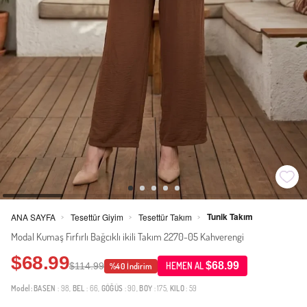
Tunik Takım
ANA SAYFA
Tesettür Giyim
Tesettür Takım
>
>
>
Modal Kumaş Fırfırlı Bağcıklı ikili Takım 2270-05 Kahverengi
$68.99
$68.99
$114.99
HEMEN AL
%40 İndirim
Model:
BASEN
: 98,
BEL
: 66,
GÖĞÜS
: 90,
BOY
: 175,
KILO
: 59