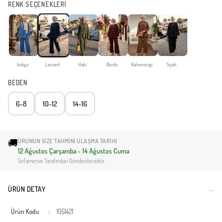
RENK SEÇENEKLERİ
İndigo
Lacivert
Haki
Bordo
Kahverengi
Siyah
BEDEN
6-8
10-12
14-16
🚚
ÜRÜNÜN SIZE TAHMINI ULAŞMA TARIHI
12 Ağustos Çarşamba - 14 Ağustos Cuma
Sefamerve Tarafından Gönderilecektir.
ÜRÜN DETAY
Ürün Kodu
:
1051421