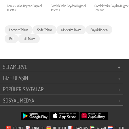
Gömlek Yaka Boydan Düğmeli
Gömlek Yaka Boydan Düğmeli
Gömlek Yaka Boydan Düğmel
Tesettür...
Tesettür...
Tesettür...
Lacivert Takım
Sade Takım
4 Mevsim Takım
Büyük Beden
Bol
İkili Takım
SEFAMERVE
+
BİZE ULAŞIN
+
POPÜLER SAYFALAR
+
SOSYAL MEDYA
+
TÜRKÇE
ENGLISH
DEUTSCH
FRANÇAIS
العربية
DUTCH