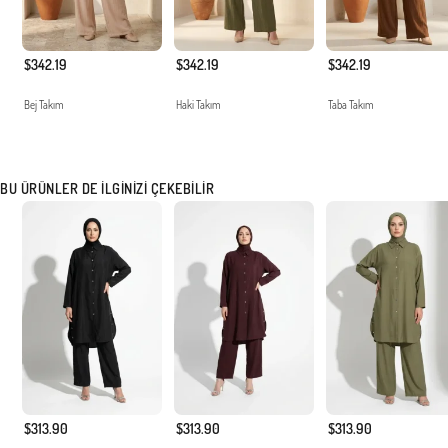
$342.19
$342.19
$342.19
Bej Takım
Haki Takım
Taba Takım
BU ÜRÜNLER DE İLGINIZI ÇEKEBILIR
$313.90
$313.90
$313.90