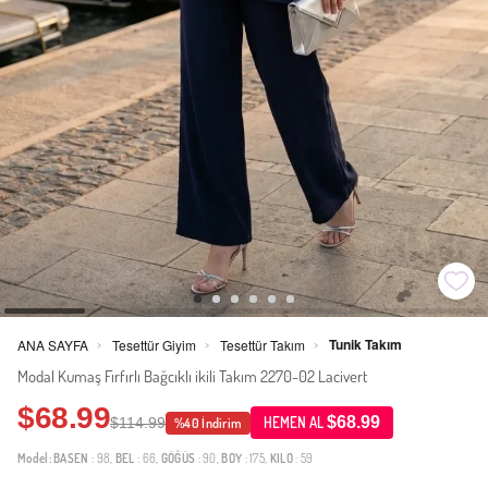
Tunik Takım
ANA SAYFA
Tesettür Giyim
Tesettür Takım
>
>
>
Modal Kumaş Fırfırlı Bağcıklı ikili Takım 2270-02 Lacivert
$68.99
$68.99
$114.99
HEMEN AL
%40 İndirim
Model:
BASEN
: 98,
BEL
: 66,
GÖĞÜS
: 90,
BOY
: 175,
KILO
: 59