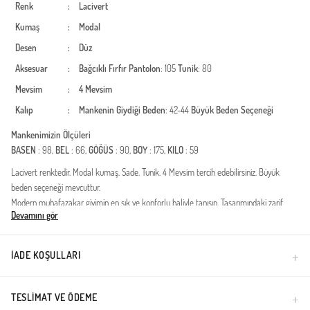
Renk
:
Lacivert
Kumaş
:
Modal
Desen
:
Düz
Aksesuar
:
Bağcıklı
Fırfır
Pantolon
: 105
Tunik
: 80
Mevsim
:
4 Mevsim
Kalıp
:
Mankenin Giydiği Beden
: 42-44
Büyük Beden Seçeneği
Mankenimizin Ölçüleri
BASEN
: 98,
BEL
: 66,
GÖĞÜS
: 90,
BOY
: 175,
KILO
: 59
Lacivert renktedir. Modal kumaş. Sade. Tunik. 4 Mevsim tercih edebilirsiniz. Büyük
beden seçeneği mevcuttur.
Modern muhafazakar giyimin en şık ve konforlu haliyle tanışın. Tasarımındaki zarif
Devamını gör
düğme detayları ve zamansız kesimiyle dikkat çeken bu ikili takım, gardırobunuzun en
joker parçası olmaya aday. Dört mevsim kullanıma uygun yapısı sayesinde hem sıcak
günlerde nefes alır hem de serin havalarda konfor sağlar.Kumaş Özelliği: Yüksek
İADE KOŞULLARI
kaliteli modal liflerinden üretilmiştir. Modal kumaşın doğal yumuşaklığı, ipeksi dokusu
ve nem transferi özelliği gün boyu ferahlık hissi verir.Tasarım Detayları: Ön kısımda yer
alan fonksiyonel ve estetik düğmeler, takıma modern bir hava katarken kullanım
TESLIMAT VE ÖDEME
kolaylığı sağlar. Tunik boyu ve pantolon kesimi, tesettür giyim standartlarına uygun