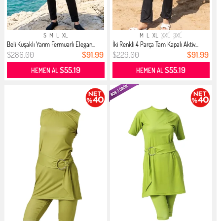
S
M
L
XL
M
L
XL
XXL
3XL
Beli Kuşaklı Yarım Fermuarlı Elegan...
İki Renkli 4 Parça Tam Kapalı Aktiv...
$286.00
$91.99
$229.00
$91.99
$55.19
$55.19
HEMEN AL
HEMEN AL