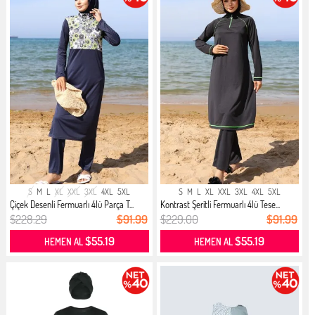
S
M
L
XL
XXL
3XL
4XL
5XL
S
M
L
XL
XXL
3XL
4XL
5XL
Çiçek Desenli Fermuarlı 4lü Parça T...
Kontrast Şeritli Fermuarlı 4lü Tese...
$228.29
$91.99
$229.00
$91.99
$55.19
$55.19
HEMEN AL
HEMEN AL