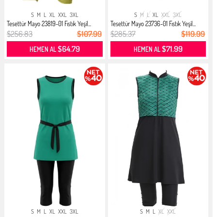
S
M
L
XL
XXL
3XL
S
M
L
XL
XXL
3XL
Tesettür Mayo 23819-01 Fıstık Yeşil...
Tesettür Mayo 23736-01 Fıstık Yeşil...
$256.83
$107.99
$285.37
$119.99
$64.79
$71.99
HEMEN AL
HEMEN AL
S
M
L
XL
XXL
3XL
S
M
L
XL
XXL