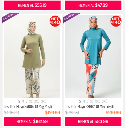
$55.19
$47.99
HEMEN AL
HEMEN AL
S
M
L
XL
XXL
3XL
S
M
L
XL
XXL
3XL
Tesettür Mayo 24604-01 Yağ Yeşili
Tesettür Mayo 23667-01 Mint Yeşili
$405.23
$170.99
$262.51
$139.99
$102.59
$83.99
HEMEN AL
HEMEN AL