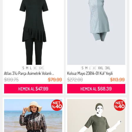
S
M
L
XL
XXL
S
M
L
XL
XXL
3XL
Atlas 3’lü Parça Asimetrik Volanlı ...
Kolsuz Mayo 23814-01 Küf Yeşili
$199.75
$79.99
$272.00
$113.99
$47.99
$68.39
HEMEN AL
HEMEN AL