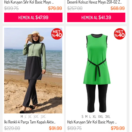
Hızlı Kuruyan Sıfır Kol Basic Mayo ...
Desenli Kolsuz Havuz Mayo 2511-02 Z...
$199.75
$79.99
$257.00
$68.99
$47.99
$41.39
HEMEN AL
HEMEN AL
M
L
XL
XXL
3XL
S
M
L
XL
XXL
3XL
İki Renkli 4 Parça Tam Kapalı Aktiv...
Hızlı Kuruyan Sıfır Kol Basic Mayo ...
$229.00
$91.99
$199.75
$79.99