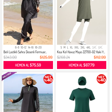
6-8
10-12
14-16
18-20
S
M
L
XL
XXL
3XL
4XL
5XL
6XL
Beli Lastikli Sahra Desenli Fermuar...
Kısa Kol Havuz Mayo 22700-02 Haki Y...
$343.00
$125.99
$268.24
$112.99
$75.59
$67.79
HEMEN AL
HEMEN AL