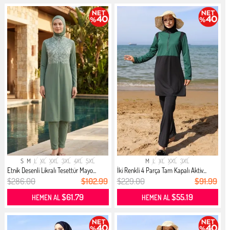
S
M
L
XL
XXL
3XL
4XL
5XL
M
L
XL
XXL
3XL
Etnik Desenli Likralı Tesettür Mayo...
İki Renkli 4 Parça Tam Kapalı Aktiv...
$286.00
$102.99
$229.00
$91.99
$61.79
$55.19
HEMEN AL
HEMEN AL