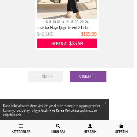
6-8
10-12
14-16
18-20
22-24
Tesettür Mayo Çizgi Desenli 2 Li Ta...
$426.00
$125.99
$75.59
HEMEN AL
← ÖNCEKI
SONRAKI →
X
Daha iyi bir alisveris deneyimi icin yasal düzenlemelere uygun çerezler
kullanıyoruz. Detaylı bilgiye
Gizlilik ve Çerez Politikası
sayfamızdan
erişebilirsiniz.
KATEGORILER
ÜRÜN ARA
HESABIM
SEPETIM