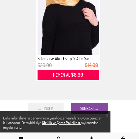
Sefamerve Akıllı Eşarp 17 Altın Sar...
$29.00
$14.99
$8.99
HEMEN AL
← ÖNCEKI
SONRAKI →
X
Daha iyi bir alisveris deneyimi icin yasal düzenlemelere uygun çerezler
kullanıyoruz. Detaylı bilgiye
Gizlilik ve Çerez Politikası
sayfamızdan
erişebilirsiniz.