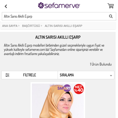
Altın Sarısı Akıllı Eşarp
ANA SAYFA
>
BAŞÖRTÜSÜ
>
ALTIN SARISI AKILLI EŞARP
ALTIN SARISI AKILLI EŞARP
Altın Sarısı Akıllı Eşarp modelleri birbirinden güzel seçenekleriyle uygun fiyat ve
yüksek kaliteyle sefamerve.com'da! Sayfamızdan online siparişinizi verebilir ve
avantajlı indirim fırsatlarını yakalayabilirsiniz.
1
Ürün Bulundu
FİLTRELE