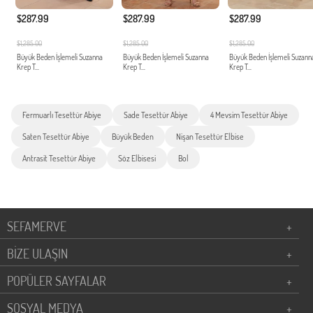
$287.99
$287.99
$287.99
$1,285.00
$1,285.00
$1,285.00
Büyük Beden İşlemeli Suzanna
Büyük Beden İşlemeli Suzanna
Büyük Beden İşlemeli Suzann
Krep T...
Krep T...
Krep T...
Fermuarlı Tesettür Abiye
Sade Tesettür Abiye
4 Mevsim Tesettür Abiye
Saten Tesettür Abiye
Büyük Beden
Nişan Tesettür Elbise
Antrasit Tesettür Abiye
Söz Elbisesi
Bol
SEFAMERVE
+
BİZE ULAŞIN
+
POPÜLER SAYFALAR
+
SOSYAL MEDYA
+