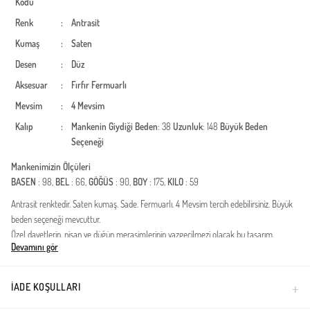
Kodu
Renk
:
Antrasit
Kumaş
:
Saten
Desen
:
Düz
Aksesuar
:
Fırfır
Fermuarlı
Mevsim
:
4 Mevsim
Kalıp
:
Mankenin Giydiği Beden
: 38
Uzunluk
: 148
Büyük Beden
Seçeneği
Mankenimizin Ölçüleri
BASEN
: 98,
BEL
: 66,
GÖĞÜS
: 90,
BOY
: 175,
KILO
: 59
Antrasit renktedir. Saten kumaş. Sade. Fermuarlı. 4 Mevsim tercih edebilirsiniz. Büyük
beden seçeneği mevcuttur.
Özel davetlerin, nişan ve düğün merasimlerinin vazgeçilmezi olacak bu tasarım,
Devamını gör
zarafeti ve asaleti bir arada sunuyor. Saten kumaşın kendine has parlaklığı ve
yumuşak dokusuyla hazırlanan ürün, modern muhafazakar stilin en seçkin
örneklerinden biridir. İçeriğinde kullanılan yüksek kaliteli dokuma, gün boyu konfor
İADE KOŞULLARI
sağlarken estetik görünümden ödün vermez.Kumaş Özelliği: Birinci sınıf, dökümlü ve