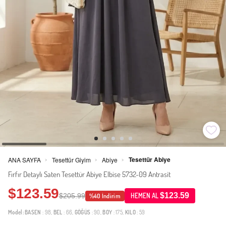
Tesettür Abiye
ANA SAYFA
Tesettür Giyim
Abiye
>
>
>
Fırfır Detaylı Saten Tesettür Abiye Elbise 5732-09 Antrasit
$123.59
$123.59
$205.99
HEMEN AL
%40 İndirim
Model:
BASEN
: 98,
BEL
: 66,
GÖĞÜS
: 90,
BOY
: 175,
KILO
: 59