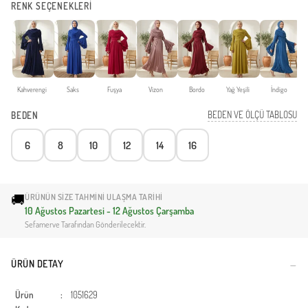
RENK SEÇENEKLERİ
Kahverengi
Saks
Fuşya
Vizon
Bordo
Yağ Yeşili
İndigo
BEDEN VE ÖLÇÜ TABLOSU
BEDEN
6
8
10
12
14
16
🚚
ÜRÜNÜN SIZE TAHMINI ULAŞMA TARIHI
10 Ağustos Pazartesi - 12 Ağustos Çarşamba
Sefamerve Tarafından Gönderilecektir.
ÜRÜN DETAY
Ürün
:
1051629