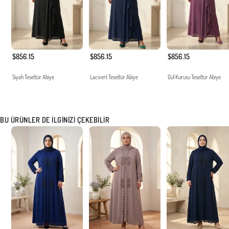
$856.15
$856.15
$856.15
Siyah Tesettür Abiye
Lacivert Tesettür Abiye
Gül Kurusu Tesettür Abiye
BU ÜRÜNLER DE İLGINIZI ÇEKEBILIR