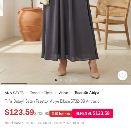
Tesettür Abiye
ANA SAYFA
Tesettür Giyim
Abiye
>
>
>
Fırfır Detaylı Saten Tesettür Abiye Elbise 5732-09 Antrasit
$123.59
$123.59
$205.99
HEMEN AL
%40 İndirim
Model:
BASEN
: 98,
BEL
: 66,
GÖĞÜS
: 90,
BOY
: 175,
KILO
: 59