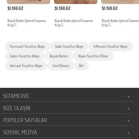
$1,198.62
$1,198.62
$1,198.62
Büyük Beden İşlemeli Suzanna
Büyük Beden İşlemeli Suzanna
Büyük Beden İşlemeli Suzann
Krep T...
Krep T...
Krep T...
Fermuarlı Tesettür Abiye
Sade Tesettür Abiye
4 Mevsim Tesettür Abiye
Saten Tesettür Abiye
Büyük Beden
Nişan Tesettür Elbise
Antrasit Tesettür Abiye
Söz Elbisesi
Bol
SEFAMERVE
+
BİZE ULAŞIN
+
POPÜLER SAYFALAR
+
SOSYAL MEDYA
+