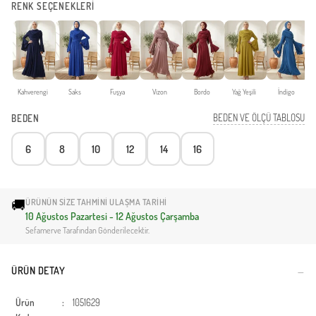
RENK SEÇENEKLERİ
Kahverengi
Saks
Fuşya
Vizon
Bordo
Yağ Yeşili
İndigo
BEDEN VE ÖLÇÜ TABLOSU
BEDEN
6
8
10
12
14
16
🚚
ÜRÜNÜN SIZE TAHMINI ULAŞMA TARIHI
10 Ağustos Pazartesi - 12 Ağustos Çarşamba
Sefamerve Tarafından Gönderilecektir.
ÜRÜN DETAY
Ürün
:
1051629