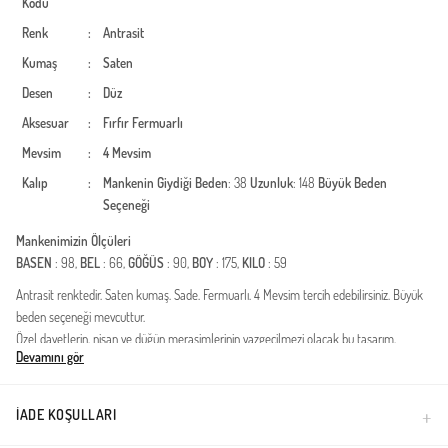
Kodu
Renk
:
Antrasit
Kumaş
:
Saten
Desen
:
Düz
Aksesuar
:
Fırfır
Fermuarlı
Mevsim
:
4 Mevsim
Kalıp
:
Mankenin Giydiği Beden
: 38
Uzunluk
: 148
Büyük Beden
Seçeneği
Mankenimizin Ölçüleri
BASEN
: 98,
BEL
: 66,
GÖĞÜS
: 90,
BOY
: 175,
KILO
: 59
Antrasit renktedir. Saten kumaş. Sade. Fermuarlı. 4 Mevsim tercih edebilirsiniz. Büyük
beden seçeneği mevcuttur.
Özel davetlerin, nişan ve düğün merasimlerinin vazgeçilmezi olacak bu tasarım,
Devamını gör
zarafeti ve asaleti bir arada sunuyor. Saten kumaşın kendine has parlaklığı ve
yumuşak dokusuyla hazırlanan ürün, modern muhafazakar stilin en seçkin
örneklerinden biridir. İçeriğinde kullanılan yüksek kaliteli dokuma, gün boyu konfor
İADE KOŞULLARI
sağlarken estetik görünümden ödün vermez.Kumaş Özelliği: Birinci sınıf, dökümlü ve