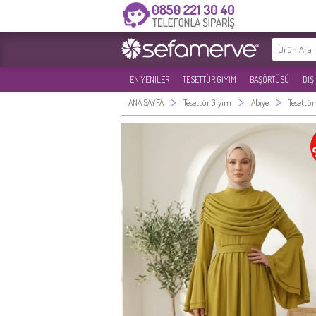
EN YENILER
TESETTÜR GİYİM
BAŞÖRTÜSÜ
DIŞ
>
>
>
ANA SAYFA
Tesettür Giyim
Abiye
Tesettür