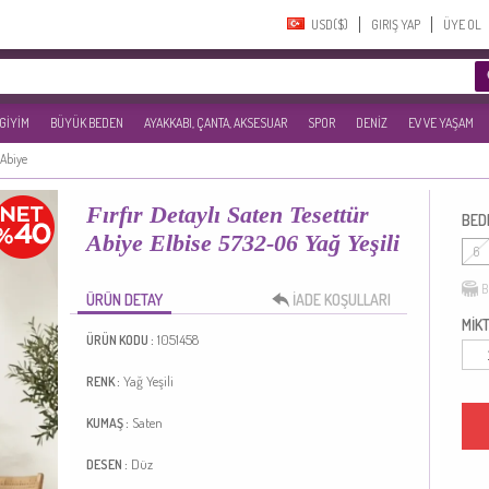
USD($)‎
GIRIŞ YAP
ÜYE OL
 GİYİM
BÜYÜK BEDEN
AYAKKABI, ÇANTA, AKSESUAR
SPOR
DENİZ
EV VE YAŞAM
 Abiye
Fırfır Detaylı Saten Tesettür
BED
Abiye Elbise 5732-06 Yağ Yeşili
6
B
ÜRÜN DETAY
İADE KOŞULLARI
MİKT
1051458
ÜRÜN KODU :
Yağ Yeşili
RENK :
Saten
KUMAŞ :
Düz
DESEN :