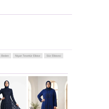
k Beden
Nişan Tesettür Elbise
Söz Elbisesi