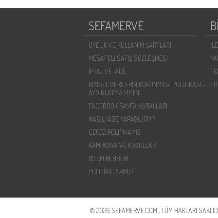
SEFAMERVE
B
ÜYELIK VE KULLANIM ŞARTLARI
İL
MESAFELI SATIŞ SÖZLEŞMESI
YA
İPTAL VE İADE
TE
KIŞISEL VERILERIN KORUNMASI POLITIKASI -
TO
AYDINLATMA METNI
FACEBOOK SAYFA KURALLARI
NASIL İADE YAPABILIRIM?
ÇEREZ POLITIKAMIZ
KAMPANYA VE KOŞULLAR
İŞLEM REHBERI
POLİTİKALARIMIZ
© 2026 SEFAMERVE.COM , TÜM HAKLARI SAKLIDI