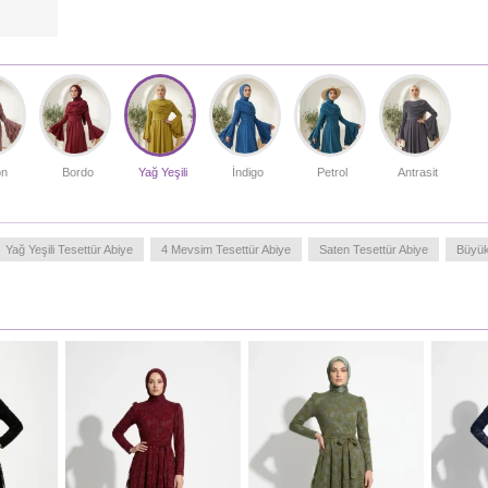
göstermeyen yapısı sayesinde güvenli bir kullanım
sunarken, tam boy tasarımıyla asil bir duruş sergiler. Gizli
fermuar detayı ile pratik kullanım imkanı sağlar. Bu şık
parçayı, benzer tonlarda bir şal ve zarif aksesuarlarla
tamamlayarak sofistike bir stil oluşturabilirsiniz. Kumaşın
terletmeyen yapısı, uzun süreli kullanımlarda dahi
tazeliğinizi korumanıza yardımcı olur. Her detayında
kaliteyi hissedeceğiniz bu tasarım, gardırobunuzun en özel
parçası olmaya adaydır.
on
Bordo
Yağ Yeşili
İndigo
Petrol
Antrasit
Türkiye'de üretilmiştir.
MANKENIMIZIN ÖLÇÜLERI :
Yağ Yeşili Tesettür Abiye
4 Mevsim Tesettür Abiye
Saten Tesettür Abiye
Büyü
BASEN
: 98,
BEL
: 66,
GÖĞÜS
: 90,
BOY
: 175,
KILO
: 59