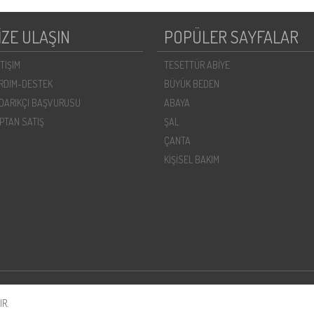
İZE ULAŞIN
POPÜLER SAYFALAR
ETIŞIM
TESETTÜR ABİYE
RDIM-DESTEK
BÜYÜK BEDEN
DARIKÇI BAŞVURUSU
ABAYA
PTAN SATIŞ
ŞAL
ÇANTA
KİŞİSEL BAKIM
R.