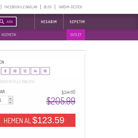
FACEBOOK İLE BAĞLAN
BLOG
YARDIM-DESTEK
ARA
HESABIM
SEPETIM
KOZMETİK
OUTLET
EN :
8
10
12
14
16
EDEN VE ÖLÇÜ TABLOSU
AR :
$514.00
$205.99
$123.59
HEMEN AL