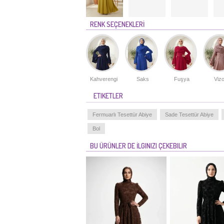
RENK SEÇENEKLERİ
Kahverengi
Saks
Fuşya
Viz
ETIKETLER
Fermuarlı Tesettür Abiye
Sade Tesettür Abiye
Bol
BU ÜRÜNLER DE İLGINIZI ÇEKEBILIR